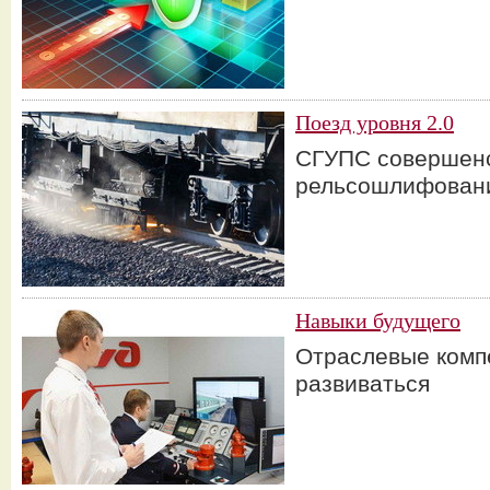
Поезд уровня 2.0
СГУПС совершенс
рельсошлифован
Навыки будущего
Отраслевые компе
развиваться