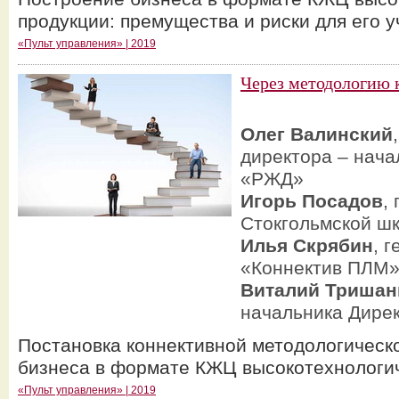
продукции: премущества и риски для его у
«Пульт управления» | 2019
Через методологию 
Олег Валинский
директора – нача
«РЖД»
Игорь Посадов
,
Стокгольмской ш
Илья Скрябин
, 
«Коннектив ПЛМ
Виталий Тришан
начальника Дире
Постановка коннективной методологическ
бизнеса в формате КЖЦ высокотехнологи
«Пульт управления» | 2019