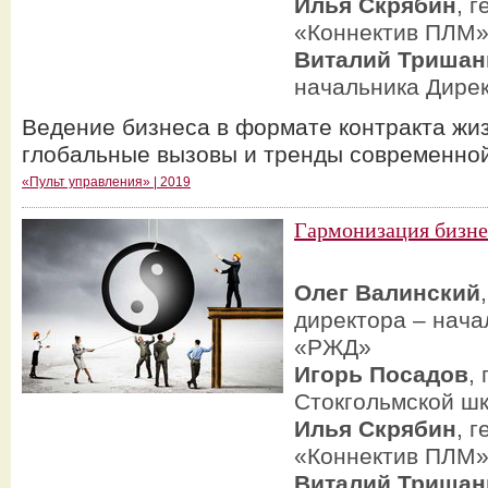
Илья Скрябин
, 
«Коннектив ПЛМ
Виталий Тришан
начальника Дире
Ведение бизнеса в формате контракта жиз
глобальные вызовы и тренды современно
«Пульт управления» | 2019
Гармонизация бизн
Олег Валинский
директора – нача
«РЖД»
Игорь Посадов
,
Стокгольмской ш
Илья Скрябин
, 
«Коннектив ПЛМ
Виталий Тришан