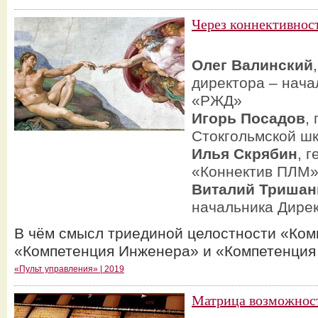
Через коннективнос
Олег Валинский
директора – нача
«РЖД»
Игорь Посадов
,
Стокгольмской ш
Илья Скрябин
, 
«Коннектив ПЛМ
Виталий Тришан
начальника Дире
В чём смысл триединой целостности «Ком
«Компетенция Инженера» и «Компетенция
«Пульт управления» | 2019
Матрица возможнос