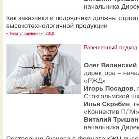
начальника Дире
Как заказчики и подрядчики должны строи
высокотехнологичной продукции
«Пульт управления» | 2019
Взвешенный подход
Олег Валинский
директора – нача
«РЖД»
Игорь Посадов
,
Стокгольмской ш
Илья Скрябин
, 
«Коннектив ПЛМ
Виталий Тришан
начальника Дире
Построение бизнеса в формате КЖЦ высо