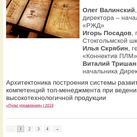
Олег Валинский
директора – нача
«РЖД»
Игорь Посадов
,
Стокгольмской ш
Илья Скрябин
, 
«Коннектив ПЛМ
Виталий Тришан
начальника Дире
Архитектоника построения системы разви
компетенций топ-менеджмента при веден
высокотехнологичной продукции
«Пульт управления» | 2019
←
1
2
3
4
→