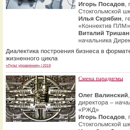
Игорь Посадов
,
Стокгольмской ш
Илья Скрябин
, 
«Коннектив ПЛМ
Виталий Тришан
начальника Дире
Диалектика построения бизнеса в формате
жизненного цикла
«Пульт управления» | 2019
Смена парадигмы
Олег Валинский
директора – нача
«РЖД»
Игорь Посадов
,
Стокгольмской ш