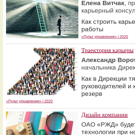
Елена Витчак
, п
карьерный консул
Как строить карь
работы
«Пульт управления» | 2020
Траектория карьеры
Александр Воро
начальника Дирек
Как в Дирекции т
руководителей и 
резерв
«Пульт управления» | 2020
Дизайн компании
ОАО «РЖД» буде
технологии при н