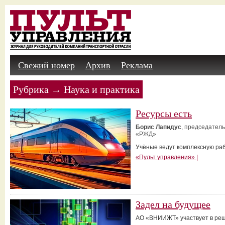
Свежий номер
Архив
Реклама
Рубрика → Наука и практика
Ресурсы есть
Борис Лапидус
, председател
«РЖД»
Учёные ведут комплексную раб
«Пульт управления» |
Задел на будущее
АО «ВНИИЖТ» участвует в реш