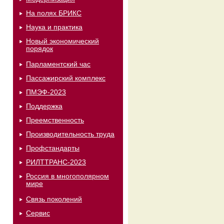
На полях БРИКС
Наука и практика
Новый экономический
порядок
Парламентский час
Пассажирский комплекс
ПМЭФ-2023
Поддержка
Преемственность
Производительность труда
Профстандарты
РИЛТТРАНС-2023
Россия в многополярном
мире
Связь поколений
Сервис