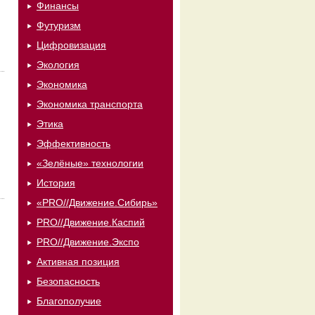
Финансы
Футуризм
Цифровизация
Экология
Экономика
Экономика транспорта
Этика
Эффективность
«Зелёные» технологии
История
«PRO//Движение.Сибирь»
PRO//Движение.Каспий
PRO//Движение.Экспо
Активная позиция
Безопасность
Благополучие