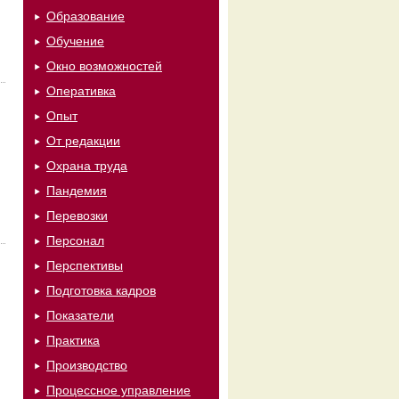
Образование
Обучение
Окно возможностей
Оперативка
Опыт
От редакции
Охрана труда
Пандемия
Перевозки
Персонал
Перспективы
Подготовка кадров
Показатели
Практика
Производство
Процессное управление