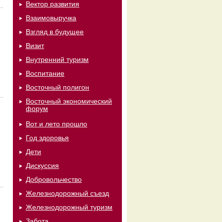
Вектор развития
Взаимовыручка
Взгляд в будущее
Визит
Внутренний туризм
Воспитание
Восточный полигон
Восточный экономический
форум
Вот и лето прошло
Год здоровья
Дети
Дискуссия
Добровольчество
Железнодорожный съезд
Железнодорожный туризм
Забота