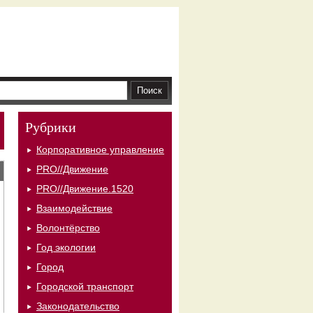
Рубрики
Корпоративное управление
PRO//Движение
PRO//Движение.1520
Взаимодействие
Волонтёрство
Год экологии
Город
Городской транспорт
Законодательство