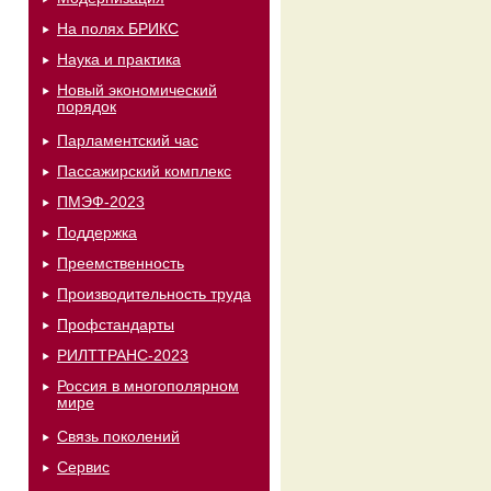
На полях БРИКС
Наука и практика
Новый экономический
порядок
Парламентский час
Пассажирский комплекс
ПМЭФ-2023
Поддержка
Преемственность
Производительность труда
Профстандарты
РИЛТТРАНС-2023
Россия в многополярном
мире
Связь поколений
Сервис