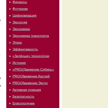
Финансы
Футуризм
Цифровизация
о
Экология
Экономика
.
Экономика транспорта
Этика
Эффективность
у
«Зелёные» технологии
История
«PRO//Движение.Сибирь»
PRO//Движение.Каспий
е
PRO//Движение.Экспо
и
.
Активная позиция
Безопасность
Благополучие