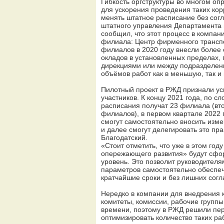
Гибкость оргструктуры во многом оп
для ускорения проведения таких ко
менять штатное расписание без сог
штатного управления Департамента 
сообщил, что этот процесс в компан
филиала: Центр фирменного транспо
филиалов в 2020 году внесли более
окладов в установленных пределах
дирекциями или между подразделен
объёмов работ как в меньшую, так и
Пилотный проект в РЖД признали ус
участников. К концу 2021 года, по 
расписания получат 23 филиала (вто
филиалов), в первом квартале 2022
смогут самостоятельно вносить изм
и далее смогут делегировать это пр
Благодатский.
«Стоит отметить, что уже в этом го
опережающего развития» будут сфо
уровень. Это позволит руководител
параметров самостоятельно обеспеч
кратчайшие сроки и без лишних согл
Нередко в компании для внедрения к
комитеты, комиссии, рабочие группы.
времени, поэтому в РЖД решили пер
оптимизировать количество таких ра