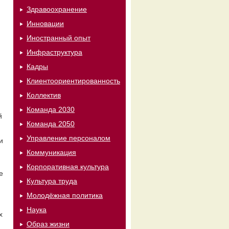
Здравоохранение
Инновации
Иностранный опыт
Инфраструктура
Кадры
Клиентоориентированность
,
Коллектив
Команда 2030
й
Команда 2050
Управление персоналом
и
Коммуникация
Корпоративная культура
е
Культура труда
Молодёжная политика
Наука
х
Образ жизни