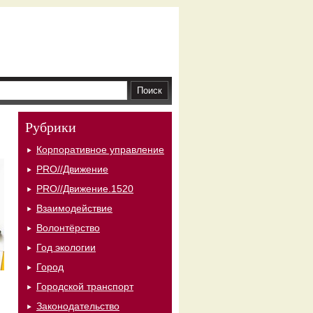
Рубрики
Корпоративное управление
PRO//Движение
PRO//Движение.1520
Взаимодействие
Волонтёрство
Год экологии
Город
Городской транспорт
Законодательство