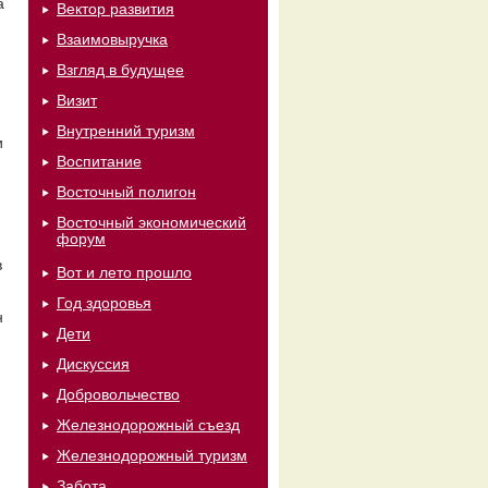
а
Вектор развития
Взаимовыручка
Взгляд в будущее
Визит
Внутренний туризм
и
Воспитание
Восточный полигон
Восточный экономический
форум
в
Вот и лето прошло
Год здоровья
н
Дети
Дискуссия
Добровольчество
Железнодорожный съезд
Железнодорожный туризм
Забота