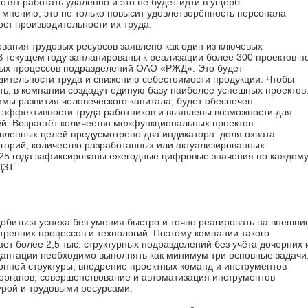
отят работать удалённо и это не будет идти в ущерб
 мнению, это не только повысит удовлетворённость персонала
ост производительности их труда.
ания трудовых ресурсов заявлено как один из ключевых
В текущем году запланированы к реализации более 300 проектов п
ых процессов подразделений ОАО «РЖД». Это будет
дительности труда и снижению себестоимости продукции. Чтобы
ть, в компании создадут единую базу наиболее успешных проектов
аммы развития человеческого капитала, будет обеспечен
 эффективности труда работников и выявлены возможности для
. Возрастёт количество межфункциональных проектов.
вленных целей предусмотрено два индикатора: доля охвата
горий; количество разработанных или актуализированных
025 года зафиксированы ежегодные цифровые значения по каждом
ЦЗТ.
обиться успеха без умения быстро и точно реагировать на внешни
тренних процессов и технологий. Поэтому компании такого
ет более 2,5 тыс. структурных подразделений без учёта дочерних 
даптации необходимо выполнять как минимум три основные задачи
онной структуры; внедрение проектных команд и инструментов
органов; совершенствование и автоматизация инструментов
урой и трудовыми ресурсами.