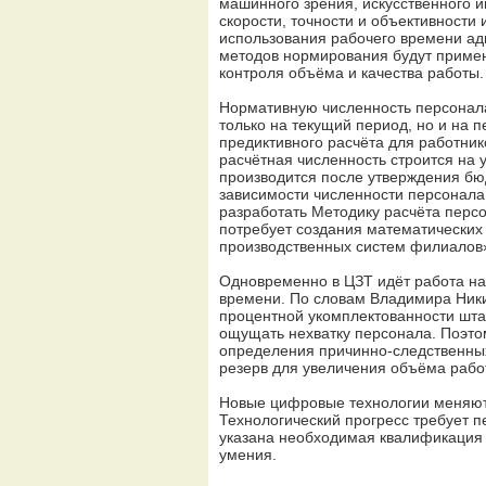
машинного зрения, искусственного и
скорости, точности и объективност
использования рабочего времени ад
методов нормирования будут приме
контроля объёма и качества работы.
Нормативную численность персонала
только на текущий период, но и на 
предиктивного расчёта для работник
расчётная численность строится на
производится после утверждения бю
зависимости численности персонала
разработать Методику расчёта перс
потребует создания математических
производственных систем филиалов»
Одновременно в ЦЗТ идёт работа на
времени. По словам Владимира Никит
процентной укомплектованности шта
ощущать нехватку персонала. Поэто
определения причинно-следственных
резерв для увеличения объёма рабо
Новые цифровые технологии меняют 
Технологический прогресс требует 
указана необходимая квалификация 
умения.