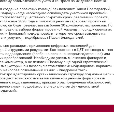
систему автоматического учёта и контроля за их деятельностью.
я создание проектных команд. Как поясняет Павел Благодатский,
 задачу иногда необходимо освобождать участников проектной
то позволяет существенно сократить сроки реализации проекта,
тат. В конце 2020 года в пилотном режиме заработал проектный
лока, он будет реализовывать более 30 коммерческих проектов. По
ы правила выбора формы проектной команды, порядок оценки их
и. «Проектный подход позволит в короткие сроки выводить на
 и услуги», – подчёркивает Павел Благодатский.
тельно расширить применение цифровых технологий для
рой и трудовыми ресурсами. Как поясняют в ЦЗТ, не всегда можно
оты подразделения (особенно если оно непроизводственное) или
ых преобразований. Необходимо учесть множество факторов и
тся компьютер, а не человек. Поэтому ещё одной стратегической
изма, который бы позволил автоматически моделировать варианты
ть наиболее оптимальный из них. «Внедрение такой
 быстро адаптировать организационную структуру под новые цели 
сов даст возможность в автоматическом режиме формировать
ения о подразделениях, приказы о распределении обязанностей,
твенно снизит трудоёмкость специалистов функциональной
годатский.