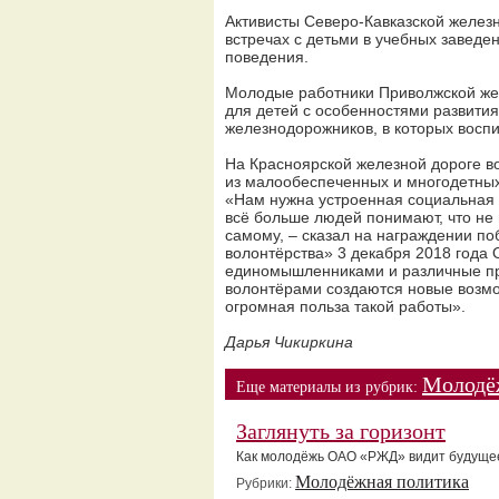
Активисты Северо-Кавказской железн
встречах с детьми в учебных заведе
поведения.
Молодые работники Приволжской жел
для детей с особенностями развити
железнодорожников, в которых восп
На Красноярской железной дороге в
из малообеспеченных и многодетных
«Нам нужна устроенная социальная с
всё больше людей понимают, что не в
самому, – сказал на награждении по
волонтёрства» 3 декабря 2018 года 
единомышленниками и различные про
волонтёрами создаются новые возмо
огромная польза такой работы».
Дарья Чикиркина
Молодё
Еще материалы из рубрик:
Заглянуть за горизонт
Как молодёжь ОАО «РЖД» видит будуще
Молодёжная политика
Рубрики: