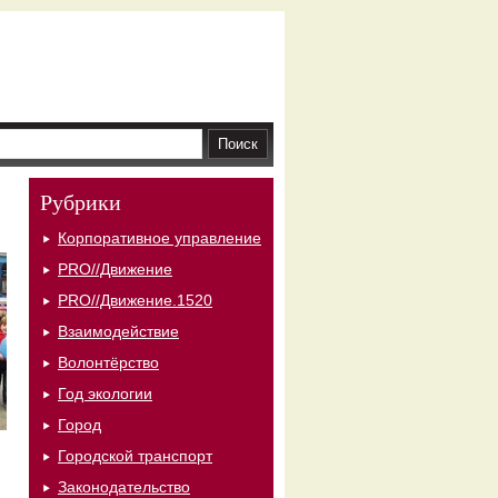
Рубрики
Корпоративное управление
PRO//Движение
PRO//Движение.1520
Взаимодействие
Волонтёрство
Год экологии
Город
Городской транспорт
Законодательство