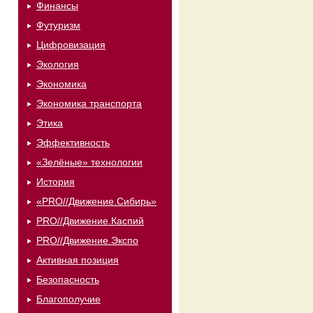
Финансы
Футуризм
Цифровизация
Экология
Экономика
Экономика транспорта
Этика
Эффективность
«Зелёные» технологии
История
«PRO//Движение.Сибирь»
PRO//Движение.Каспий
PRO//Движение.Экспо
Активная позиция
Безопасность
Благополучие