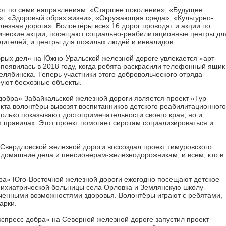
ют по семи направлениям: «Старшее поколение», «Будущее
, «Здоровый образ жизни», «Окружающая среда», «Культурно-
езная дорога». Волонтёры всех 16 дорог проводят и акции по
ические акции; посещают социально-реабилитационные центры дл
дителей, и центры для пожилых людей и инвалидов.
брых дел» на Южно-Уральской железной дороге увлекается «арт-
 появилась в 2018 году, когда ребята раскрасили телефонный ящик
лябинска. Теперь участники этого добровольческого отряда
уют бесхозные объекты.
добра» Забайкальской железной дороги является проект «Тур
екта волонтёры вывозят воспитанников детского реабилитационного
 только показывают достопримечательности своего края, но и
 правилах. Этот проект помогает сиротам социализироваться и
вердловской железной дороги воссоздал проект тимуровского
 домашние дела и пенсионерам-железнодорожникам, и всем, кто в
ра» Юго-Восточной железной дороги ежегодно посещают детское
сихиатрической больницы села Орловка и Землянскую школу-
ченными возможностями здоровья. Волонтёры играют с ребятами,
арки.
кспресс добра» на Северной железной дороге запустил проект