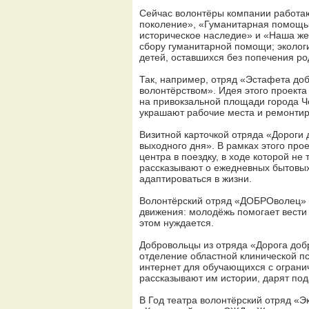
Сейчас волонтёры компании работа
поколение», «Гуманитарная помощь»
историческое наследие» и «Наша жел
сбору гуманитарной помощи; эколог
детей, оставшихся без попечения ро
Так, например, отряд «Эстафета до
волонтёрством». Идея этого проекта
на привокзальной площади города Че
украшают рабочие места и ремонтир
Визитной карточкой отряда «Дороги 
выходного дня». В рамках этого про
центра в поездку, в ходе которой не
рассказывают о ежедневных бытовых
адаптироваться в жизни.
Волонтёрский отряд «ДОБРОволец» С
движения: молодёжь помогает вести
этом нуждается.
Добровольцы из отряда «Дорога доб
отделение областной клинической п
интернет для обучающихся с ограни
рассказывают им истории, дарят под
В Год театра волонтёрский отряд «Э