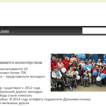
клама
нимается волонтёрством
насчитывается 10
ботают более 700
ых – представители молодого
 существует с 2012 года.
Уральской дороге: молодые
беды стали помогать
ойны. В 2014 году эстафету подхватили Дальневосточная,
я железные дороги.