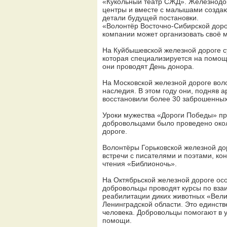
«Кукольный театр СЖД». Железнодо
центры и вместе с малышами создаю
детали будущей постановки.
«Волонтёр Восточно-Сибирской доро
компании может организовать своё 
На Куйбышевской железной дороге с
которая специализируется на помощ
они проводят День донора.
На Московской железной дороге вол
наследия. В этом году они, подняв 
восстановили более 30 заброшенных
Уроки мужества «Дороги Победы» пр
добровольцами было проведено около
дороге.
Волонтёры Горьковской железной до
встречи с писателями и поэтами, ко
чтения «Библионочь».
На Октябрьской железной дороге о
добровольцы проводят курсы по вза
реабилитации диких животных «Вели
Ленинградской области. Это единств
человека. Добровольцы помогают в у
помощи.