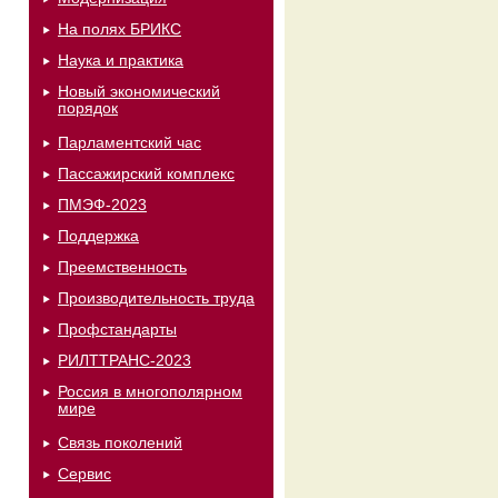
На полях БРИКС
Наука и практика
Новый экономический
порядок
Парламентский час
Пассажирский комплекс
ПМЭФ-2023
Поддержка
Преемственность
Производительность труда
Профстандарты
РИЛТТРАНС-2023
Россия в многополярном
мире
Связь поколений
Сервис