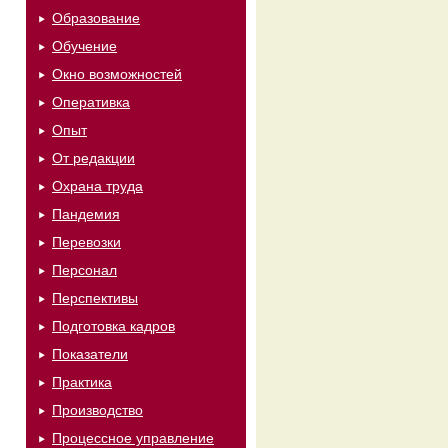
Образование
Обучение
Окно возможностей
Оперативка
Опыт
От редакции
Охрана труда
Пандемия
Перевозки
Персонал
Перспективы
Подготовка кадров
Показатели
Практика
Производство
Процессное управление