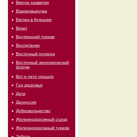
Вектор развития
Взаимовыручка
Взгляд в будущее
Визит
Внутренний туризм
Воспитание
Восточный полигон
Восточный экономический
форум
Вот и лето прошло
Год здоровья
Дети
Дискуссия
Добровольчество
Железнодорожный съезд
Железнодорожный туризм
Забота