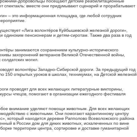
рожники-добровольцы посещают детские реабилитационные
т спектакль: вместе они придумывают сценарий и прорабатывают
ги» – это информационная площадка, где любой сотрудник
мероприятие.
уществует «Лига волонтёров Куйбышевской железной дороги»,
и одиноким пенсионерам и детям-сиротам. Также два раза в год
онтёры занимаются сохранением культурно-исторического
архивы захоронений ветеранов Великой Отечественной войны,
 солдатских могил.
оводят волонтёры Западно-Сибирской дороги. За предыдущий год
 150 открытых уроков в школах, техникумах, на Детской железной
роги проводят для всех желающих литературные викторины,
нкурсы чтецов, помогают в организации ежегодного фестиваля
собое внимание уделяют помощи животным. Для всех желающих
имодействию с животными. Они помогают карантинному центру
с», который находится деревне Рапполово Всеволожского района
енный в России дом для диких животных, искалеченных по вине
борке территории центра, сортировке и доставке гуманитарной