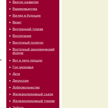
Вектор развития
Взаимовыручка
Взгляд в будущее
Визит
Внутренний туризм
Воспитание
Восточный полигон
Восточный экономический
форум
м
Вот и лето прошло
Год здоровья
Дети
Дискуссия
Добровольчество
Железнодорожный съезд
Железнодорожный туризм
Забота