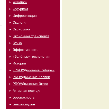
Финансы
Футуризм
Цифровизация
Экология
Экономика
Экономика транспорта
Этика
Эффективность
«Зелёные» технологии
История
«PRO//Движение.Сибирь»
PRO//Движение.Каспий
PRO//Движение.Экспо
Активная позиция
Безопасность
Благополучие