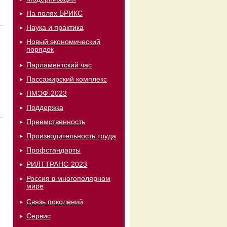
На полях БРИКС
Наука и практика
Новый экономический
порядок
Парламентский час
Пассажирский комплекс
ПМЭФ-2023
Поддержка
Преемственность
Производительность труда
Профстандарты
РИЛТТРАНС-2023
Россия в многополярном
мире
Связь поколений
Сервис