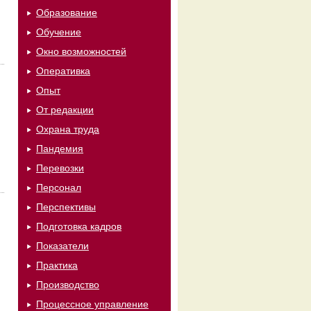
Образование
Обучение
Окно возможностей
Оперативка
Опыт
От редакции
Охрана труда
Пандемия
Перевозки
Персонал
Перспективы
Подготовка кадров
Показатели
Практика
Производство
Процессное управление