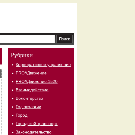
Рубрики
Корпоративное управление
PRO//Движение
PRO//Движение.1520
Взаимодействие
Волонтёрство
Год экологии
Город
Городской транспорт
Законодательство