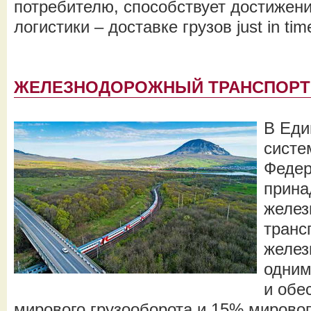
потребителю, способствует достижен
логистики – доставке грузов just in tim
ЖЕЛЕЗНОДОРОЖНЫЙ ТРАНСПОРТ
В Еди
систе
Федер
прина
желез
транс
желез
одним
и обе
мирового грузооборота и 15% мирово