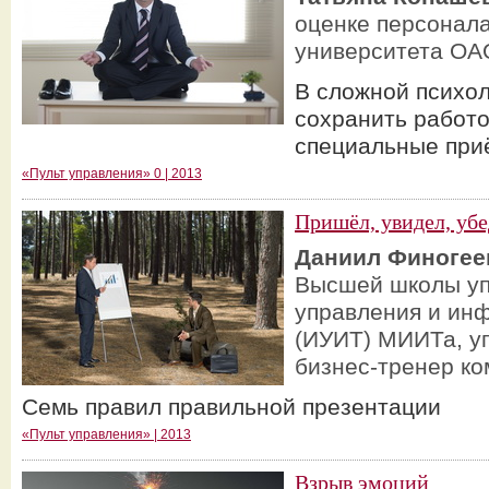
оценке персонал
университета О
В сложной психол
сохранить работо
специальные пр
«Пульт управления» 0 | 2013
Пришёл, увидел, уб
Даниил Финогее
Высшей школы уп
управления и ин
(ИУИТ) МИИТа, у
бизнес-тренер ко
Семь правил правильной презентации
«Пульт управления» | 2013
Взрыв эмоций