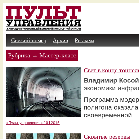
Свежий номер
Архив
Реклама
Рубрика → Мастер-класс
Свет в конце тоннел
Владимир Косой
экономики инфра
Программа модер
полигона оказала
своевременной
«Пульт управления» 10 | 2015
Скрытые резервы