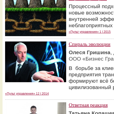
Процессный подх
новые возможнос
внутренней эффе
неблагоприятных
«Пульт управления» 1 | 2015
Спираль эволюции
Олеся Гришина
,
ООО «Бизнес Гра
В борьбе за кли
предприятия тра
формируют всё б
цивилизованный 
«Пульт управления» 12 | 2014
Ответная реакция
Татьяна Копаше