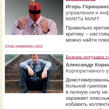
Игорь Горюшин
управления и ин
МИИТа МИИТ
Правильно критик
критику – настоя
можно найти плю
«Пульт управления» | 2013
Болезнь потухших г
Александр Корк
Корпоративного 
Демотивированный
больной гриппом 
в полную силу не
заражает опасны
избавить коллект