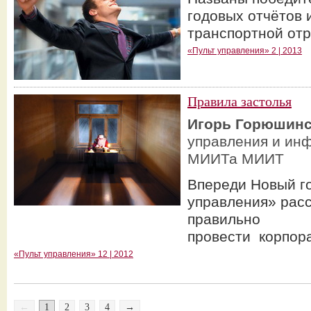
годовых отчётов 
транспортной от
«Пульт управления» 2 | 2013
Правила застолья
Игорь Горюшин
управления и ин
МИИТа МИИТ
Впереди Новый го
управления» расс
правильно
провести корпор
«Пульт управления» 12 | 2012
←
1
2
3
4
→