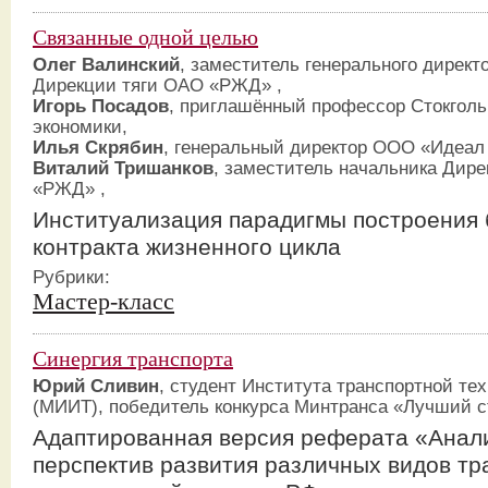
Связанные одной целью
Олег Валинский
, заместитель генерального директ
Дирекции тяги ОАО «РЖД» ,
Игорь Посадов
, приглашённый профессор Стокгол
экономики,
Илья Скрябин
, генеральный директор ООО «Идеа
Виталий Тришанков
, заместитель начальника Дир
«РЖД» ,
Институализация парадигмы построения 
контракта жизненного цикла
Рубрики:
Мастер-класс
Синергия транспорта
Юрий Сливин
, студент Института транспортной те
(МИИТ), победитель конкурса Минтранса «Лучший с
Адаптированная версия реферата «Анал
перспектив развития различных видов тр