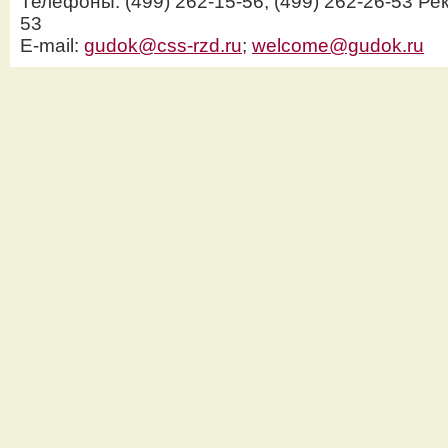
Телефоны: (499) 262-15-56, (499) 262-26-53 Рек
53
E-mail:
gudok@css-rzd.ru
;
welcome@gudok.ru