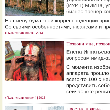
(ИУИТ) МИИТа, у
бизнес-тренер ко
На смену бумажной корреспонденции при
Со своими особенностями, нюансами и п
«Пульт управления» | 2013
Позвони мне, позвон
Елена Игнатьев
вопросам имиджа 
С момента изобр
аппарата прошло 
всего-то 100 с н
представить себе
сейчас уже реши
«Пульт управления» 4 | 2013
Простые правила