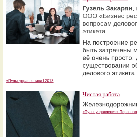
Гузель Закарян
,
ООО «Бизнес ресу
вопросам деловог
этикета
На построение ре
быть затрачены м
её очень просто:
существовании о
делового этикета
«Пульт управления» | 2013
Чистая работа
Железнодорожник
«Пульт управления».Персонал 