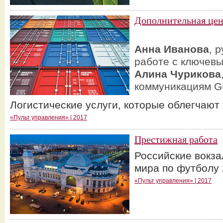
Дополнительная цен
Анна Иванова
, 
работе с ключев
Алина Чурикова
коммуникациям 
Логистические услуги, которые облегчают
«Пульт управления» | 2017
Престижная работа
Российские вокза
мира по футболу 
«Пульт управления» | 2017