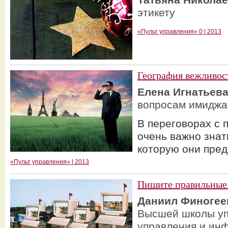
этикету
«Пульт управления» 0 | 2013
География вежливос
Елена Игнатьев
вопросам имиджа 
В переговорах с 
очень важно знат
которую они пре
«Пульт управления» | 2013
Пишите правильные
Даниил Финогее
Высшей школы уп
управления и ин