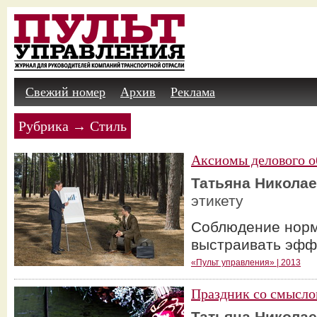
Свежий номер
Архив
Реклама
Рубрика → Стиль
Аксиомы делового 
Татьяна Никола
этикету
Соблюдение норм
выстраивать эфф
«Пульт управления» | 2013
Праздник со смысл
Татьяна Никола