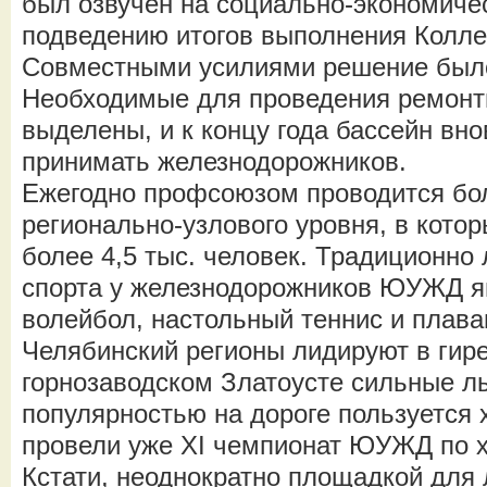
был озвучен на социально-экономиче
подведению итогов выполнения Колле
Совместными усилиями решение был
Необходимые для проведения ремонт
выделены, и к концу года бассейн вно
принимать железнодорожников.
Ежегодно профсоюзом проводится бо
регионально-узлового уровня, в кото
более 4,5 тыс. человек. Традиционн
спорта у железнодорожников ЮУЖД я
волейбол, настольный теннис и плава
Челябинский регионы лидируют в гире
горнозаводском Златоусте сильные л
популярностью на дороге пользуется х
провели уже XI чемпионат ЮУЖД по х
Кстати, неоднократно площадкой для