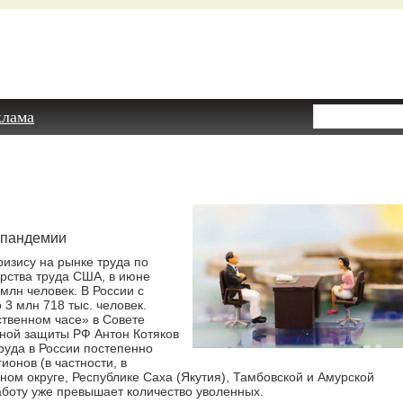
клама
е пандемии
изису на рынке труда по
ерства труда США, в июне
млн человек. В России с
 3 млн 718 тыс. человек.
твенном часе» в Совете
ной защиты РФ Антон Котяков
труда в России постепенно
ионов (в частности, в
ном округе, Республике Саха (Якутия), Тамбовской и Амурской
аботу уже превышает количество уволенных.