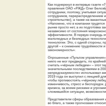
Как подчеркнул в интервью газете «
правления ОАО «РЖД» Олег Белозёр
сотрудники, поэтому, учитывая сит
сотрудников, перераспределением и
строительство), а также на вакантны
«Напомню, что в компании трудятся
рынке просто нет, а их подготовка з
независимо от состояния макроэко
эффективности. В первую очередь э
малолюдных и безлюдных технологи
технологии. Это, с одной стороны, 
другой – к снижению трудоёмкости и
закономерность».
Опрошенные «Пультом управления» э
никто не мог предвидеть, по крайне
считать «чёрным лебедем» – этот т
значительными последствиями в 2007
непредсказуемости» использовал ам
2019 года он выступил с лекцией дл
чтобы противостоять «чёрному лебед
изменчивость, стресс и беспорядок.
кризиса, за всеми рисками и угроз
сложившейся ситуации, возможности 
Представители сферы образования и
во благо, а также прогнозами относ