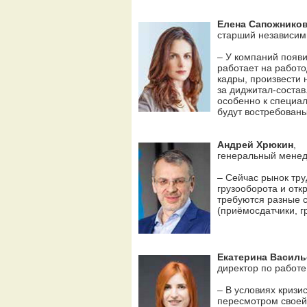
Елена Сапожнико
старший независим
– У компаний появи
работает на работо
кадры, произвести
за диджитал-состав
особенно к специа
будут востребованы
Андрей Хрюкин
,
генеральный менед
– Сейчас рынок тру
грузооборота и отк
требуются разные 
(приёмосдатчики, гр
Екатерина Василь
директор по работе
– В условиях кризи
пересмотром своей