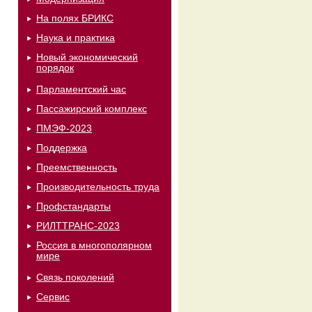
На полях БРИКС
Наука и практика
Новый экономический
порядок
Парламентский час
Пассажирский комплекс
ПМЭФ-2023
Поддержка
Преемственность
Производительность труда
Профстандарты
РИЛТТРАНС-2023
Россия в многополярном
мире
Связь поколений
Сервис