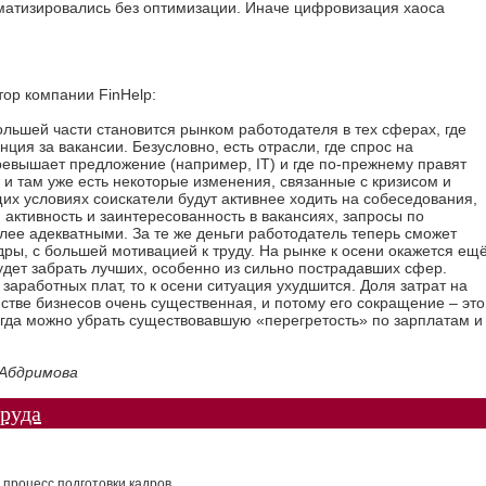
оматизировались без оптимизации. Иначе цифровизация хаоса
ор компании FinHelp:
ольшей части становится рынком работодателя в тех сферах, где
нция за вакансии. Безусловно, есть отрасли, где спрос на
евышает предложение (например, IT) и где по-прежнему правят
 и там уже есть некоторые изменения, связанные с кризисом и
их условиях соискатели будут активнее ходить на собеседования,
активность и заинтересованность в вакансиях, запросы по
лее адекватными. За те же деньги работодатель теперь сможет
ры, с большей мотивацией к труду. На рынке к осени окажется ещ
дет забрать лучших, особенно из сильно пострадавших сфер.
заработных плат, то к осени ситуация ухудшится. Доля затрат на
тве бизнесов очень существенная, и потому его сокращение – это
огда можно убрать существовавшую «перегретость» по зарплатам и
 Абдримова
руда
процесс подготовки кадров