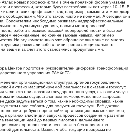
к «Атлас новых профессий: там в очень понятной форме указаны
го и профессии, которые будут востребованы лет через 10–15. В
читали о таких профессиях, как, например, комьюнити-менеджер,
 с сообществами. Что это такое, никто не понимал. А сегодня они
ели. Соискателям необходимо развивать надпрофессиональные
язычность, мультикультурность, навыки межотраслевой
ность, работа в режиме высокой неопределённости и быстрой
 совсем неожиданные, но крайне важные навыки, например
рчеству. На эту компетенцию уже обращают внимание во многих
отрудники развивали себя с точки зрения эмоционального
 на вещи и за счёт этого становились продуктивными.
тора Центра подготовки руководителей цифровой трансформации
дарственного управления РАНХиГС:
зменений организационная структура органов госуправления,
 новой активно масштабируемой реальности в оказании госуслуг:
я человека при оказании государственных услуг, оказании услуг в
втоматическим осуществлением межведомственных запросов.
н даже задумываться о том, какие необходимы справки, какие
кументы надо собрать для получения госуслуги. Всё должно
 тенденции требуют перестройки организационных механизмов,
 в органах власти для запуска процессов создания и развития
апа генерации идей до первых пилотов и дальнейшего
ция самих органов власти невозможна без пересмотра
нной деятельности. Важно, чтобы текущие процессы не