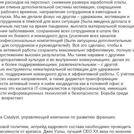
ия расходов на персонал: снижение размера заработной платы,
ная отмена дополнительной системы мотивации, сокращение
 рабочего времени, направление сотрудников в ежегодные и
пуска. Мы же делали фокус на другом – удержании, мотивации и
трудников в тяжёлой для всех ситуации (была введена доплата в
ничным листам на время пандемии, выплата материальной помощи
ния заболевания, сохранение всех сотрудников в штате без
ии их боевого и командного духа (усиление всех каналов
 профессиональных компетенций (были запущены дополнительные
ля сотрудников и руководителей). Всё это сделано, чтобы в
а активной работы сохранить максимально эффективную, полную 
достижению высоких результатов. Мы также наравне с другими
рпоративной культуре и во внутренних коммуникациях, делая их
, и более поддерживающими, развлекательными – с другой.
вые инструменты нематериальной мотивации для удержания
х, поддержания командного духа и эффективной работы. С учёто
сех наших направлений, а также диджитал-трансформации
сти активный поиск и наём кандидатов как в головной офис и
бенно это касается IT-специалистов и профессионалов, имеющих
асти информационных технологий и безопасности. Борьба среди
 возрастает.
га Catalyst, управляющей компании по развитию франшиз:
ровой политики, апгрейд кадрового состава необходимо проводить
висимости от кризиса. Джек Уэлш, лучший СЕО ХХ века по мнению