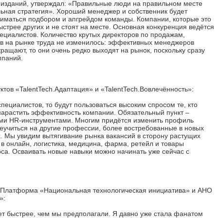
и изданий, утверждал: «Правильные люди на правильном месте
ьная стратегия». Хороший менеджер и собственник будет
ниматься подбором и апгрейдом команды. Компании, которые это
ыстрее других и не стоят на месте. Основная конкуренция ведётся
ециалистов. Количество крутых директоров по продажам,
ов на рынке труда не изменилось: эффективных менеджеров
ращают, то они очень редко выходят на рынок, поскольку сразу
мпаний.
ктов «TalentTech.Адаптация» и «TalentTech.Вовлечённость»:
специалистов, то будут пользоваться высоким спросом те, кто
нарастить эффективность компании. Обязательный пункт –
и HR-инструментами. Многим придётся изменить профиль
еучиться на другие профессии, более востребованные в новых
. Мы увидим вытягивание рынка вакансий в сторону растущих
 в онлайн, логистика, медицина, фарма, ретейл и товары
са. Осваивать новые навыки можно начинать уже сейчас с
Платформа «Национальная технологическая инициатива» и АНО
»:
ет быстрее, чем мы предполагали. Я давно уже стала фанатом