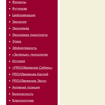
Финансы
Футуризм
Цифровизация
Экология
Экономика
Экономика транспорта
Этика
Эффективность
«Зелёные» технологии
История
«PRO//Движение.Сибирь»
PRO//Движение.Каспий
PRO//Движение.Экспо
Активная позиция
Безопасность
Благополучие