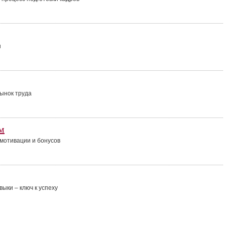
ы
ынок труда
м
мотивации и бонусов
ыки – ключ к успеху