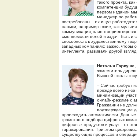
такого проекта, ка
компетенции будуще
первом издании мы 
менеджер по работе
востребованы – их ищут работодат
навыки, например такие, как мульти
коммуникации, клиентоориентирован
сменяемости целей и задач. Есть и
способность к художественному тво
западных компаниях: важно, чтобы с
интеллекта, развивали другой взгляд
Наталья Гаркуша
,
заместитель дирек
Высшей школы госу
– Сейчас требует и
прежде всего из-за
минимизации участи
онлайн-режиме с а
Гражданин не долже
подтверждающие до
происходить автоматически. Данные
грамотного подбора цифровых команд
цифровых продуктов и услуг – от эт
тиражирования. При этом цифровиза
существующих процессов и операцио