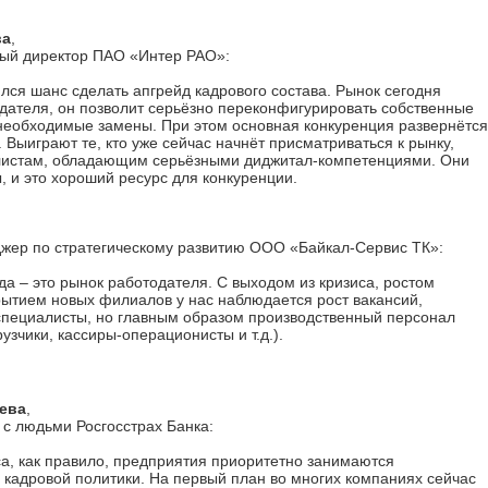
ва
,
ый директор ПАО «Интер РАО»:
лся шанс сделать апгрейд кадрового состава. Рынок сегодня
дателя, он позволит серьёзно переконфигурировать собственные
 необходимые замены. При этом основная конкуренция развернётся
. Выиграют те, кто уже сейчас начнёт присматриваться к рынку,
листам, обладающим серьёзными диджитал-компетенциями. Они
, и это хороший ресурс для конкуренции.
жер по стратегическому развитию ООО «Байкал-Сервис ТК»:
да – это рынок работодателя. С выходом из кризиса, ростом
рытием новых филиалов у нас наблюдается рост вакансий,
специалисты, но главным образом производственный персонал
узчики, кассиры-операционисты и т.д.).
ева
,
 с людьми Росгосстрах Банка:
са, как правило, предприятия приоритетно занимаются
 кадровой политики. На первый план во многих компаниях сейчас