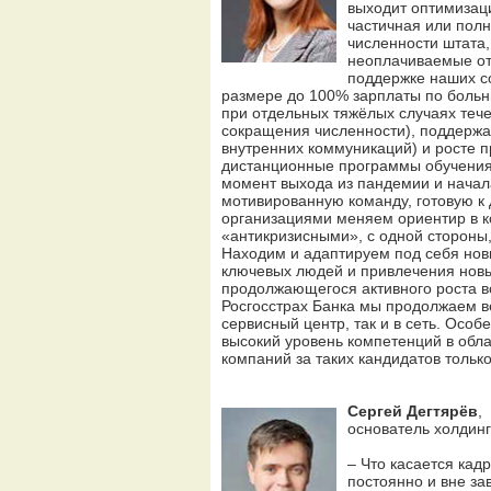
выходит оптимизац
частичная или пол
численности штата,
неоплачиваемые от
поддержке наших со
размере до 100% зарплаты по боль
при отдельных тяжёлых случаях тече
сокращения численности), поддержан
внутренних коммуникаций) и росте
дистанционные программы обучения д
момент выхода из пандемии и начал
мотивированную команду, готовую к 
организациями меняем ориентир в ко
«антикризисными», с одной стороны
Находим и адаптируем под себя но
ключевых людей и привлечения новы
продолжающегося активного роста в
Росгосстрах Банка мы продолжаем ве
сервисный центр, так и в сеть. Осо
высокий уровень компетенций в обл
компаний за таких кандидатов только
Сергей Дегтярёв
,
основатель холдин
– Что касается кад
постоянно и вне за