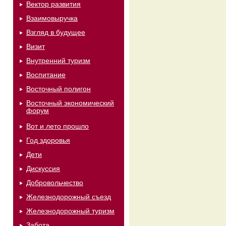
Вектор развития
Взаимовыручка
Взгляд в будущее
Визит
Внутренний туризм
Воспитание
Восточный полигон
Восточный экономический
форум
Вот и лето прошло
Год здоровья
Дети
Дискуссия
Добровольчество
Железнодорожный съезд
Железнодорожный туризм
Забота