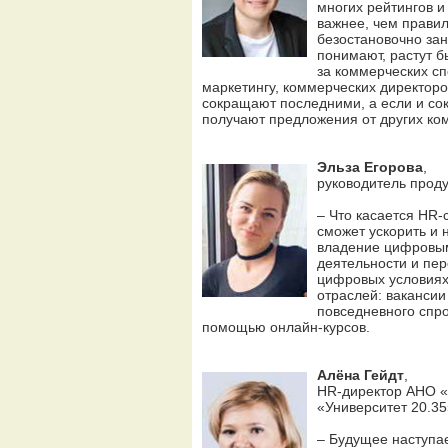
многих рейтингов 
важнее, чем правил
безостановочно за
понимают, растут б
за коммерческих сп
маркетингу, коммерческих директор
сокращают последними, а если и сок
получают предложения от других ко
Эльза Егорова
,
руководитель проду
– Что касается HR-
сможет ускорить и 
владение цифровым
деятельности и пер
цифровых условиях
отраслей: вакансии
повседневного спро
помощью онлайн-курсов.
Алёна Гейдт
,
HR-директор АНО «
«Университет 20.35
– Будущее наступа