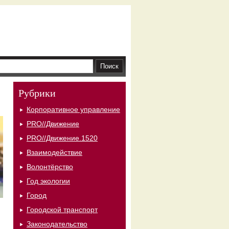
Рубрики
Корпоративное управление
PRO//Движение
PRO//Движение.1520
Взаимодействие
Волонтёрство
Год экологии
Город
Городской транспорт
Законодательство