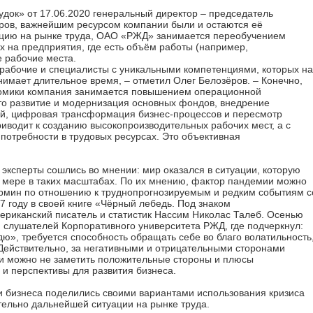
Гудок» от 17.06.2020 генеральный директор – председатель
ов, важнейшим ресурсом компании были и остаются её
уацию на рынке труда, ОАО «РЖД» занимается переобучением
х на предприятия, где есть объём работы (например,
е рабочие места.
 рабочие и специалисты с уникальными компетенциями, которых на
анимает длительное время, – отметил Олег Белозёров. – Конечно,
номики компания занимается повышением операционной
то развитие и модернизация основных фондов, внедрение
й, цифровая трансформация бизнес-процессов и пересмотр
приводит к созданию высокопроизводительных рабочих мест, а с
 потребности в трудовых ресурсах. Это объективная
ксперты сошлись во мнении: мир оказался в ситуации, которую
й мере в таких масштабах. По их мнению, фактор пандемии можно
ермин по отношению к труднопрогнозируемым и редким событиям с
 году в своей книге «Чёрный лебедь. Под знаком
ериканский писатель и статистик Нассим Николас Талеб. Осенью
я слушателей Корпоративного университета РЖД, где подчеркнул:
ю», требуется способность обращать себе во благо волатильность
 Действительно, за негативными и отрицательными сторонами
ами можно не заметить положительные стороны и плюсы
и перспективы для развития бизнеса.
 бизнеса поделились своими вариантами использования кризиса
ительно дальнейшей ситуации на рынке труда.