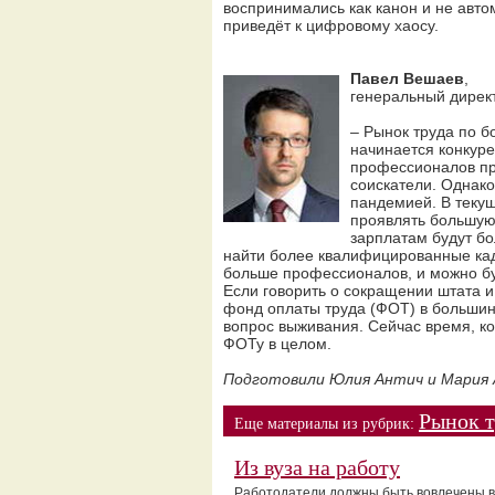
воспринимались как канон и не авт
приведёт к цифровому хаосу.
Павел Вешаев
,
генеральный директ
– Рынок труда по б
начинается конкуре
профессионалов пр
соискатели. Однако
пандемией. В текущ
проявлять большую 
зарплатам будут бо
найти более квалифицированные кад
больше профессионалов, и можно бу
Если говорить о сокращении штата и 
фонд оплаты труда (ФОТ) в большинс
вопрос выживания. Сейчас время, к
ФОТу в целом.
Подготовили Юлия Антич и Мария
Рынок т
Еще материалы из рубрик:
Из вуза на работу
Работодатели должны быть вовлечены в 