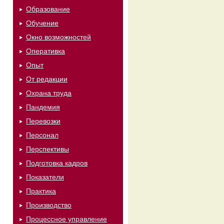
Образование
Обучение
Окно возможностей
Оперативка
Опыт
От редакции
Охрана труда
Пандемия
Перевозки
Персонал
Перспективы
Подготовка кадров
Показатели
Практика
Производство
Процессное управление