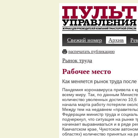
Свежий номер
Архив
Ре
распечатать публикацию
Рынок труда
Рабочее место
Как меняется рынок труда посл
Пандемия коронавируса привела к кр
всему миру. Так, по данным Минист
количество уволенных достигло 10,6 
начала марта работу потеряли около
Между тем на недавнем «правительс
Федерации министр труда и социаль
подчеркнул, что ситуация на рынке 
начинает выравниваться и в ряде рег
Камчатском крае, Чукотском автоном
областях) количество принятых на р