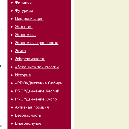
Финансы
Футуризм
Цифровизация
Экология
ь
Экономика
Экономика транспорта
Этика
о
Эффективность
ы
«Зелёные» технологии
История
«PRO//Движение.Сибирь»
PRO//Движение.Каспий
PRO//Движение.Экспо
Активная позиция
Безопасность
Благополучие
м