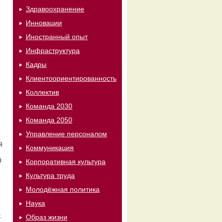
Здравоохранение
Инновации
Иностранный опыт
Инфраструктура
Кадры
Клиентоориентированность
Коллектив
Команда 2030
Команда 2050
Управление персоналом
й
Коммуникация
о
й
Корпоративная культура
Культура труда
Молодёжная политика
Наука
к
Образ жизни