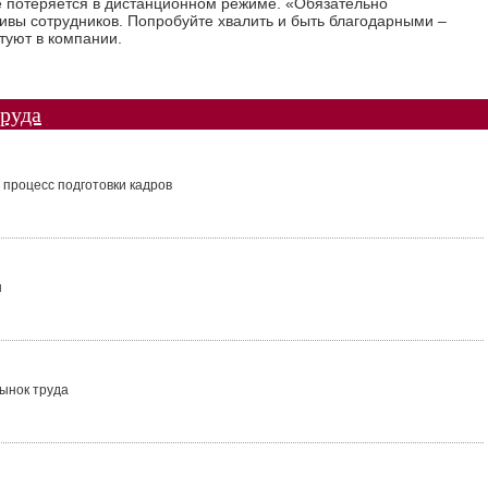
 потеряется в дистанционном режиме. «Обязательно
ивы сотрудников. Попробуйте хвалить и быть благодарными –
туют в компании.
руда
процесс подготовки кадров
ы
ынок труда