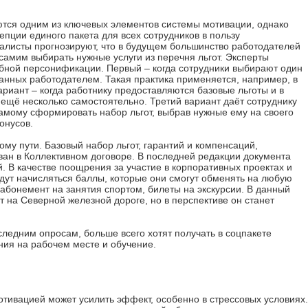
ются одним из ключевых элементов системы мотивации, однако
епции единого пакета для всех сотрудников в пользу
алисты прогнозируют, что в будущем большинство работодателей
самим выбирать нужные услуги из перечня льгот. Эксперты
бной персонификации. Первый – когда сотрудники выбирают один
ванных работодателем. Такая практика применяется, например, в
риант – когда работнику предоставляются базовые льготы и в
ещё несколько самостоятельно. Третий вариант даёт сотруднику
самому сформировать набор льгот, выбрав нужные ему на своего
онусов.
у пути. Базовый набор льгот, гарантий и компенсаций,
ан в Коллективном договоре. В последней редакции документа
. В качестве поощрения за участие в корпоративных проектах и
дут начисляться баллы, которые они смогут обменять на любую
, абонемент на занятия спортом, билеты на экскурсии. В данный
 на Северной железной дороге, но в перспективе он станет
оследним опросам, больше всего хотят получать в соцпакете
ния на рабочем месте и обучение.
тивацией может усилить эффект, особенно в стрессовых условиях.