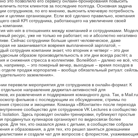
нно это позволило его сервису онлайн-бронирования повысить
величить поток клиентов за последние полгода. Основная задача
ции сотрудников, по его мнению, выяснить ключевую потребность
ми и целями организации. Если всё сделано правильно, компания
щего свой KPI сотрудника, работающего на увеличение своей
ь компании.
гия win-win в отношениях между компанией и сотрудниками. Модел
емый ресурс, уже не только не работает, но и абсолютно негативно
тиве. Сейчас сотрудники больше ценят человеческое, даже
торая не заканчивается вовремя выплаченной зарплатой, –
ый сотрудник компании знает, что вторник и четверг – это дни
удесным образом производительность в эти дни всегда растёт, а
ия и снижения стресса в коллективе. Волейбол – далеко не всё, чт
, например, – это покерный вечер, выходные – время походов в
в отделе продаж корпоратив – вообще обязательный ритуал: сейлз
нудительного заземления».
нии перевели мероприятия для сотрудников в онлайн-формат. К
 отдельное направление диджитал-активностей для
ов, их развлечения и поддержания командного духа. Так, в Mail.ru
росмотр фильмов с последующим их обсуждением, стримы по
ления стрессом и эмоциями. Команда «ВКонтакте» после перехода
нутреннее сообщество для сотрудников VK Lectures в сообщество
 Isolation. Здесь проводят онлайн-тренировки, публикуют простые
для продвинутых кулинаров организуют по видеосвязи более
ов. Для тех, кто оказался дома с детьми, в сообществе собрали
чения и образования, а для тех, кто решил заняться домашними
циалистами и создали чат для вопросов с флористом, ухаживающи