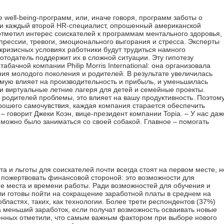
 well-being-программ, или, иначе говоря, программ заботы о
ски каждый второй HR-специалист, опрошенный американской
отметил интерес соискателей к программам ментального здоровья,
епрессии, тревоги, эмоционального выгорания и стресса. Эксперты
 кризисных условиях работники будут трудиться намного
отодатель поддержит их в сложной ситуации. Эту гипотезу
бачной компании Philip Morris International: она организовала
ния молодого поколения и родителей. В результате увеличилась
ямую влияет на производительность и прибыль, и уменьшилась
и виртуальные летние лагеря для детей и семейные проекты.
и родителей проблемы, это влияет на вашу продуктивность. Поэтому
орошего самочувствия, каждая компания старается обеспечить
– говорит Джеки Коэн, вице-президент компании Topia. – У нас даж
 можно было заниматься со своей собакой. Главное – помогать
а и льготы для соискателей почти всегда стоят на первом месте, н
вы пожертвовать финансовой стороной: это возможности для
ане места и времени работы. Ради возможностей для обучения и
ли готовы пойти на сокращение заработной платы в среднем на
бластях, таких, как технологии. Более трети респондентов (37%)
на меньший заработок, если получат возможность осваивать новые
енных отметили, что самым важным фактором при выборе нового