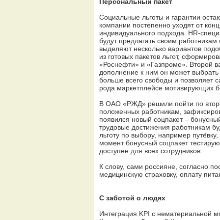
Персональный пакет
Социальные льготы и гарантии оста
компании постепенно уходят от конц
индивидуального подхода. HR-специ
будут предлагать своим работникам 
выделяют несколько вариантов подо
из готовых пакетов льгот, сформиро
«Роснефти» и «Газпроме». Второй ва
дополнение к ним он может выбрать 
больше всего свободы и позволяет 
рода маркетплейсе мотивирующих б
В ОАО «РЖД» решили пойти по втором
положенных работникам, зафиксиров
появился новый соцпакет – бонусный
трудовые достижения работникам бу
льготу по выбору, например путёвку
момент бонусный соцпакет тестируют
доступен для всех сотрудников.
К слову, сами россияне, согласно п
медицинскую страховку, оплату пита
С заботой о людях
Интеграция KPI c нематериальной мо