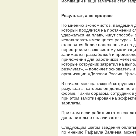
мотивации и ещё заметнее стал зап
Результат, а не процесс
По мнению экономистов, пандемия д
который продлится на протяжении сл
удержаться на плаву, ищут способы
использовать имеющиеся ресурсы. М
становятся более нацеленными на до
перестроили свою систему мотиваци
занимается разработкой и производ
приложений для работников железно
которые сотрудник затратил на вып
результат», – поясняет основатель
организации «Деловая Россия. Урал
В начале месяца каждый сотрудник 
результаты, которые он должен по и
форме. Таким образом, сотрудник в
при этом замотивирован на эффектив
зарплаты.
При этом если работник готов сделать
дополнительно оплачивается.
Следующим шагом введения оплаты з
по мнению Рафаила Валиева, может 