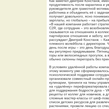
Как заметил Дмитрий Констанж, име
продуктивность после карантина и у
руководителя для грамотной мотива
работника и объединить её с задача
получает довольного, ясно понимаю
зарплаты, но глобально – на прибыл
«В нашей компании работает страте
C2R, где сотрудник – это возобновля
сказывается на отношениях в коллек
партнёрское отношение и заботу, ко
рассуждает Дмитрий Констанж. – Кажд
пляжного волейбола с директором. Ч
день после игры – это день благодуш
мы регулярно придумываем. Пятница
горы или велосипедных прогулок, а 
обычно склонны перегорать без при
В условиях удалённой работы компа
этому моменту уже сформировалось
психологической поддержки сотрудник
организовали совместный онлайн-п
кулинарии, тренинги на темы управ
на «удалёнку» переформатировала в
для поддержания бодрости духа – VK
рецепты от коллег для новичков, а 
сложные мастер-классы от шеф-повар
список детских ресурсов для развле
растениями, провели лекцию со спе