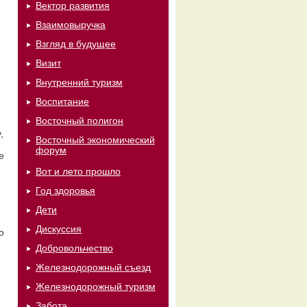
Вектор развития
Взаимовыручка
Взгляд в будущее
Визит
Внутренний туризм
Воспитание
Восточный полигон
,
Восточный экономический
форум
е
Вот и лето прошло
Год здоровья
Дети
Дискуссия
о
Добровольчество
Железнодорожный съезд
Железнодорожный туризм
Забота