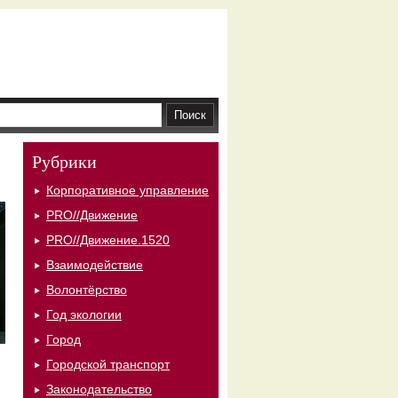
Рубрики
Корпоративное управление
PRO//Движение
PRO//Движение.1520
Взаимодействие
Волонтёрство
Год экологии
Город
Городской транспорт
Законодательство