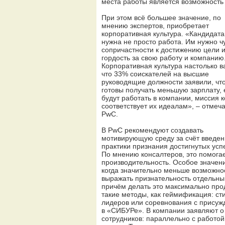
места работы является возможность
При этом всё большее значение, по
мнению экспертов, приобретает
корпоративная культура. «Кандидат
нужна не просто работа. Им нужно ч
сопричастности к достижению цели 
гордость за свою работу и компанию
Корпоративная культура настолько в
что 33% соискателей на высшие
руководящие должности заявили, чт
готовы получать меньшую зарплату, 
будут работать в компании, миссия 
соответствует их идеалам», – отмеч
PwC.
В PwC рекомендуют создавать
мотивирующую среду за счёт введе
практики признания достигнутых усп
По мнению консалтеров, это помога
производительность. Особое значени
когда значительно меньше возможн
выражать признательность отдельны
причём делать это максимально про
такие методы, как геймификация: ст
лидеров или соревнования с присуж
в «СИБУРе». В компании заявляют о
сотрудников: параллельно с работо