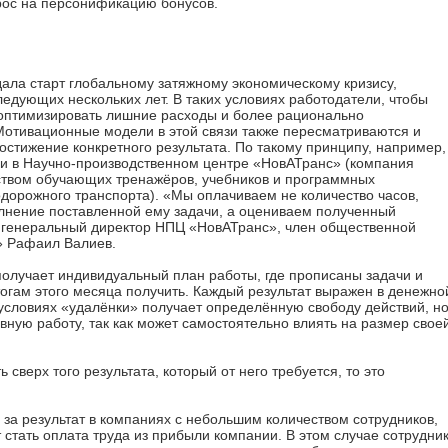
рос на персонификацию бонусов.
ала старт глобальному затяжному экономическому кризису,
едующих нескольких лет. В таких условиях работодатели, чтобы
 оптимизировать лишние расходы и более рационально
отивационные модели в этой связи также пересматриваются и
стижение конкретного результата. По такому принципу, например,
и в Научно-производственном центре «НовАТранс» (компания
ством обучающих тренажёров, учебников и программных
дорожного транспорта). «Мы оплачиваем не количество часов,
олнение поставленной ему задачи, а оцениваем полученный
 и генеральный директор НПЦ «НовАТранс», член общественной
» Рафаил Валиев.
получает индивидуальный план работы, где прописаны задачи и
тогам этого месяца получить. Каждый результат выражен в денежно
 условиях «удалёнки» получает определённую свободу действий, н
ную работу, так как может самостоятельно влиять на размер свое
 сверх того результата, который от него требуется, то это
а результат в компаниях с небольшим количеством сотрудников,
стать оплата труда из прибыли компании. В этом случае сотрудни