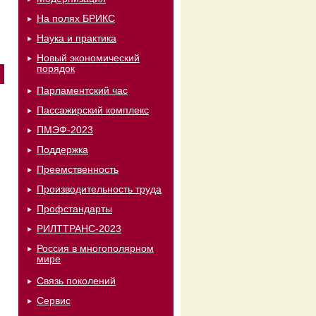
На полях БРИКС
Наука и практика
Новый экономический
порядок
Парламентский час
Пассажирский комплекс
ПМЭФ-2023
Поддержка
Преемственность
Производительность труда
Профстандарты
РИЛТТРАНС-2023
Россия в многополярном
мире
Связь поколений
Сервис