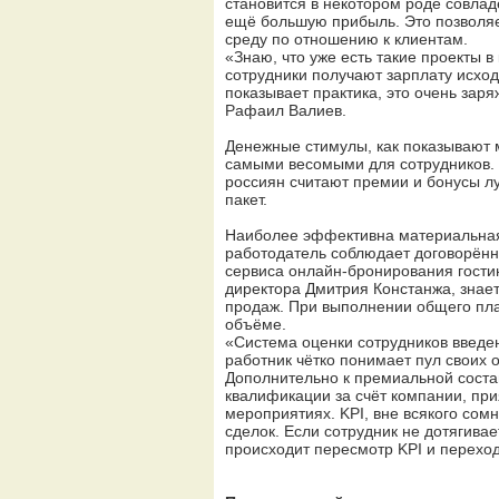
становится в некотором роде совла
ещё большую прибыль. Это позволяе
среду по отношению к клиентам.
«Знаю, что уже есть такие проекты в 
сотрудники получают зарплату исход
показывает практика, это очень зар
Рафаил Валиев.
Денежные стимулы, как показывают 
самыми весомыми для сотрудников.
россиян считают премии и бонусы л
пакет.
Наиболее эффективна материальная м
работодатель соблюдает договорённ
сервиса онлайн-бронирования гостин
директора Дмитрия Констанжа, знает
продаж. При выполнении общего пла
объёме.
«Система оценки сотрудников введе
работник чётко понимает пул своих об
Дополнительно к премиальной сост
квалификации за счёт компании, пр
мероприятиях. KPI, вне всякого сом
сделок. Если сотрудник не дотягива
происходит пересмотр KPI и перехо