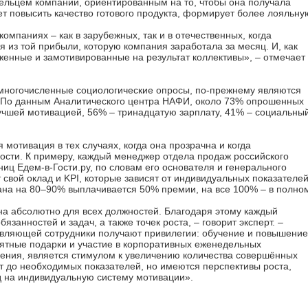
дельцем компании, ориентированным на то, чтобы она получала
т повысить качество готового продукта, формирует более лояльну
компаниях – как в зарубежных, так и в отечественных, когда
я из той прибыли, которую компания заработала за месяц. И, как
яженные и замотивированные на результат коллективы», – отмечает
многочисленные социологические опросы, по-прежнему являются
 По данным Аналитического центра НАФИ, около 73% опрошенных
учшей мотивацией, 56% – тринадцатую зарплату, 41% – социальны
отивация в тех случаях, когда она прозрачна и когда
ости. К примеру, каждый менеджер отдела продаж российского
иц Едем-в-Гости.ру, по словам его основателя и генерального
 свой оклад и KPI, которые зависят от индивидуальных показателе
на на 80–90% выплачивается 50% премии, на все 100% – в полно
на абсолютно для всех должностей. Благодаря этому каждый
язанностей и задач, а также точек роста, – говорит эксперт. –
авляющей сотрудники получают привилегии: обучение и повышение
иятные подарки и участие в корпоративных еженедельных
нения, является стимулом к увеличению количества совершённых
ет до необходимых показателей, но имеются перспективы роста,
д на индивидуальную систему мотивации».