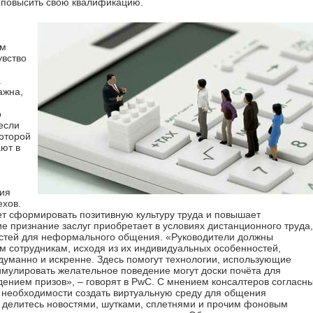
 повысить свою квалификацию.
ам
увство
и
.
ажна,
о
если
которой
ают в
ния
ехов.
ет сформировать позитивную культуру труда и повышает
е признание заслуг приобретает в условиях дистанционного труда,
остей для неформального общения. «Руководители должны
м сотрудникам, исходя из их индивидуальных особенностей,
думанно и искренне. Здесь помогут технологии, использующие
имулировать желательное поведение могут доски почёта для
дением призов», – говорят в PwC. С мнением консалтеров согласн
 необходимости создать виртуальную среду для общения
й делитесь новостями, шутками, сплетнями и прочим фоновым