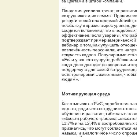
за цветами в штабе компании.
Пандемия усилила тренд на развитие
сотрудниках и их семьях. Практиче
рекрутинговой платформой Jobvite, 
поскольку в кризис вырос уровень д
сходятся во мнении, что в подобных
эффективнее, если уверены, что раб
подтверждает пример американской та
вебинар о том, как улучшить отноше
вовлечённость персонала, что напр
текучесть кадров. Популярными стал
«Если у вашего супруга, ребёнка ил
когда дело доходит до здоровья и х
поддержку и для семей сотрудников, 
есть тренировки с животными, чтобы
людям».
Мотивирующая среда
Как отмечают в PwC, заработная плат
есть то, ради чего сотрудники гото
обучения и развития, гибкость в пл
гибкости рабочего графика соискате
11,7% и на 12,4% в востребованных о
признались, что могут согласиться 
навыки, и аналогичное число опрош