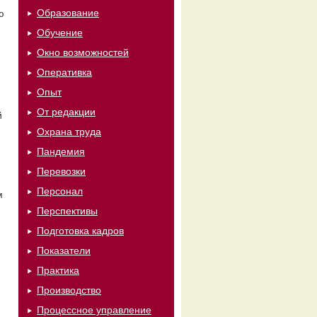
Образование
ю
Обучение
Окно возможностей
Оперативка
Опыт
От редакции
й
Охрана труда
Пандемия
Перевозки
й
Персонал
м
Перспективы
Подготовка кадров
Показатели
Практика
Производство
Процессное управление