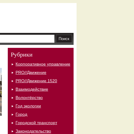
Рубрики
Корпоративное управление
PRO//Движение
PRO//Движение.1520
Взаимодействие
Волонтёрство
Год экологии
Город
Городской транспорт
Законодательство