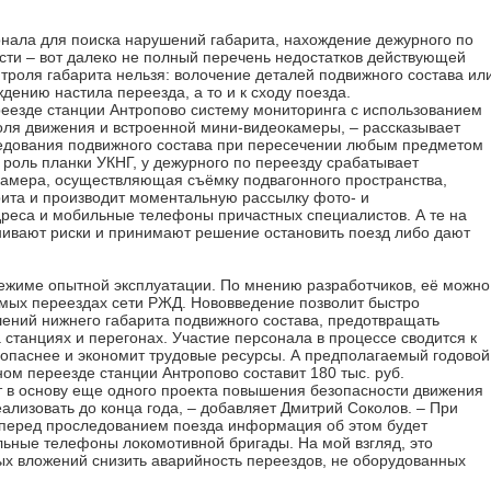
онала для поиска нарушений габарита, нахождение дежурного по
сти – вот далеко не полный перечень недостатков действующей
онтроля габарита нельзя: волочение деталей подвижного состава ил
ждению настила переезда, а то и к сходу поезда.
еезде станции Антропово систему мониторинга с использованием
оля движения и встроенной мини-видеокамеры, – рассказывает
ледования подвижного состава при пересечении любым предметом
роль планки УКНГ, у дежурного по переезду срабатывает
амера, осуществляющая съёмку подвагонного пространства,
ита и производит моментальную рассылку фото- и
реса и мобильные телефоны причастных специалистов. А те на
ивают риски и принимают решение остановить поезд либо дают
режиме опытной эксплуатации. По мнению разработчиков, её можно
мых переездах сети РЖД. Нововведение позволит быстро
ений нижнего габарита подвижного состава, предотвращать
станциях и перегонах. Участие персонала в процессе сводится к
зопаснее и экономит трудовые ресурсы. А предполагаемый годовой
ом переезде станции Антропово составит 180 тыс. руб.
 в основу еще одного проекта повышения безопасности движения
ализовать до конца года, – добавляет Дмитрий Соколов. – При
 перед проследованием поезда информация об этом будет
льные телефоны локомотивной бригады. На мой взгляд, это
ых вложений снизить аварийность переездов, не оборудованных