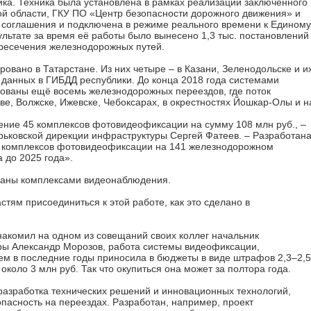
йка. Техника была установлена в рамках реализации заключённого
й области, ГКУ ПО «Центр безопасности дорожного движения» и
 соглашения и подключена в режиме реального времени к Единому
льтате за время её работы было вынесено 1,3 тыс. постановлений
ресечения железнодорожных путей.
овано в Татарстане. Из них четыре – в Казани, Зеленодольске и и
 данных в ГИБДД республики. До конца 2018 года системами
ованы ещё восемь железнодорожных переездов, где поток
ве, Волжске, Ижевске, Чебоксарах, в окрестностях Йошкар-Олы и н
ение 45 комплексов фотовидеофиксации на сумму 108 млн руб., –
орьковской дирекции инфраструктуры Сергей Фатеев. – Разработан
и комплексов фотовидеофиксации на 141 железнодорожном
 до 2025 года».
ваны комплексами видеонаблюдения.
тям присоединиться к этой работе, как это сделано в
акомил на одном из совещаний своих коллег начальник
ры Александр Морозов, работа системы видеофиксации,
ем в последние годы приносила в бюджеты в виде штрафов 2,3–2,5
около 3 млн руб. Так что окупиться она может за полтора года.
разработка технических решений и инновационных технологий,
пасность на переездах. Разработан, например, проект