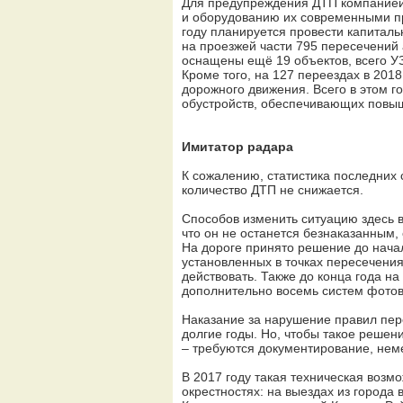
Для предупреждения ДТП компанией
и оборудованию их современными пр
году планируется провести капитал
на проезжей части 795 пересечений 
оснащены ещё 19 объектов, всего У
Кроме того, на 127 переездах в 20
дорожного движения. Всего в этом г
обустройств, обеспечивающих повыш
Имитатор радара
К сожалению, статистика последних 
количество ДТП не снижается.
Способов изменить ситуацию здесь ви
что он не останется безнаказанным,
На дороге принято решение до нача
установленных в точках пересечения
действовать. Также до конца года н
дополнительно восемь систем фото
Наказание за нарушение правил пе
долгие годы. Но, чтобы такое решен
– требуются документирование, нем
В 2017 году такая техническая возм
окрестностях: на выездах из города 