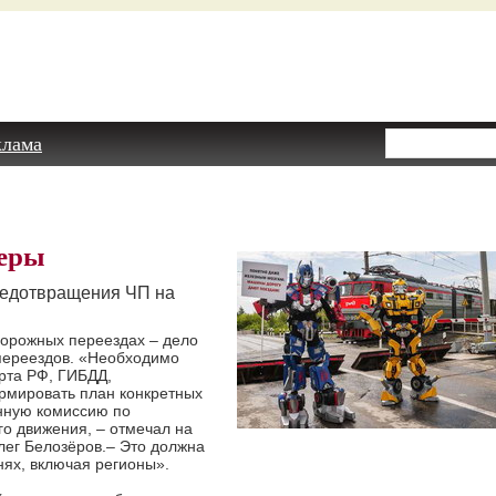
клама
еры
едотвращения ЧП на
дорожных переездах – дело
. переездов. «Необходимо
рта РФ, ГИБДД,
мировать план конкретных
енную комиссию по
о движения, – отмечал на
лег Белозёров.– Это должна
нях, включая регионы».