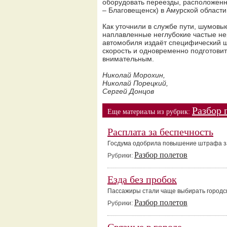
оборудовать переезды, расположенн
– Благовещенск) в Амурской области
Как уточнили в службе пути, шумовы
наплавленные неглубокие частые не
автомобиля издаёт специфический ш
скорость и одновременно подготовит
внимательным.
Николай Морохин,
Николай Порецкий,
Сергей Донцов
Разбор 
Еще материалы из рубрик:
Расплата за беспечность
Госдума одобрила повышение штрафа з
Разбор полетов
Рубрики:
Езда без пробок
Пассажиры стали чаще выбирать городс
Разбор полетов
Рубрики: