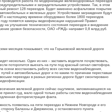
 проводится работа по модернизации железнодорожных переездо
едупредительными и заградительными устройствами. Так, в этом
ьный ремонт 128 переездов. Будет заменено асфальтовое покрытие
автомобильных и железных дорог. Устройствами заграждения будут
ЗП к настоящему времени оборудовано более 1800 переездов.
18 году появятся камеры видеофиксации нарушений Правил
оду на улучшение технического состояния переездов и внедрение
ение уровня безопасности, ОАО «РЖД» направит 0,8 млрд руб.
семи месяцев показывает, что на Горьковской железной дороге
дят несколько. Один из них – заставить водителя почувствовать,
 если поторопится выехать на пути под красный сигнал светофора.
ла осени восстановить работу всех систем видеонаблюдения,
 путей и автомобильных дорог и по каким-то причинам переставши
а восьми переездах в разных регионах дороги будет смонтировано
видеофиксации.
ресечения железной дороги сейчас ощутимое, запоминающееся на
ие принял суд, мало одной только работы систем видеонаблюдения
едленная фоторегистрация факта.
ожность появилась на пяти переездах в Нижнем Новгороде и его
в сторону Балахны и Дзержинска, у остановочного пункта