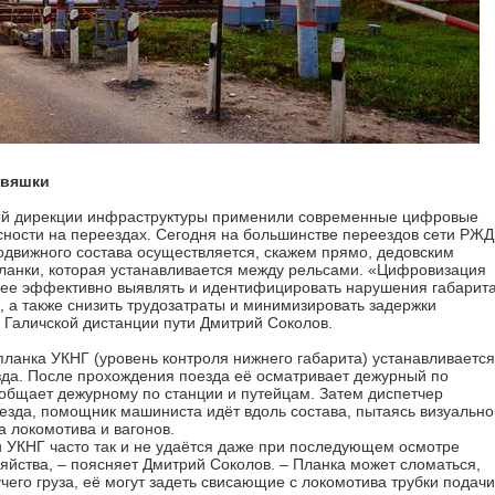
евяшки
ной дирекции инфраструктуры применили современные цифровые
сности на переездах. Сегодня на большинстве переездов сети РЖД
одвижного состава осуществляется, скажем прямо, дедовским
ланки, которая устанавливается между рельсами. «Цифровизация
олее эффективно выявлять и идентифицировать нарушения габарита
 а также снизить трудозатраты и минимизировать задержки
 Галичской дистанции пути Дмитрий Соколов.
ланка УКНГ (уровень контроля нижнего габарита) устанавливается
да. После прохождения поезда её осматривает дежурный по
ообщает дежурному по станции и путейцам. Затем диспетчер
езда, помощник машиниста идёт вдоль состава, пытаясь визуально
 локомотива и вагонов.
 УКНГ часто так и не удаётся даже при последующем осмотре
яйства, – поясняет Дмитрий Соколов. – Планка может сломаться,
чего груза, её могут задеть свисающие с локомотива трубки подачи