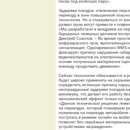
песка под колёсную пару».
Задержки поездов, отвлечение перс
переезду в зоне повышенной опасно
технологии. Но и отказываться от к
развал груза могут привести к повре
«Мы разработали и внедряем на пер
барьерных лазерных датчиков контр
Дмитрий Соколов. – Во время прос
инфракрасного луча, выполняющего 
сигнализация. Одновременно MMS-к
фиксирует причину нарушения габар
видеоматериалов на электронные ад
основе полученных материалов оцен
команду продолжать движение».
Сейчас технология обкатывается в 
будет широко применять на охраняе
определять истинную причину наруш
неоправданные задержки поездов на 
минимуму, что делает его работу бе
экономический эффект только на одн
«Данное техническое решение ляжет
на переездах, который планируем ре
появлении на переезде автомобиля
поступать в режиме онлайн на моби
позволит без серьёзных материальн
устройствами заграждения».