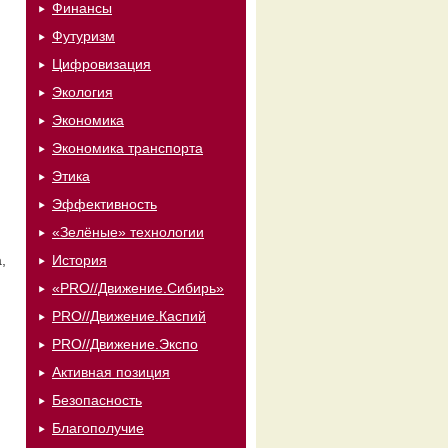
Финансы
Футуризм
Цифровизация
Экология
Экономика
Экономика транспорта
Этика
Эффективность
«Зелёные» технологии
,
История
«PRO//Движение.Сибирь»
PRO//Движение.Каспий
PRO//Движение.Экспо
Активная позиция
Безопасность
Благополучие