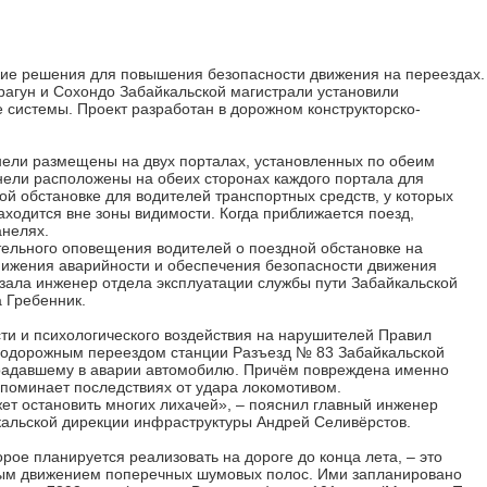
ие решения для повышения безопасности движения на переездах.
рагун и Сохондо Забайкальской магистрали установили
истемы. Проект разработан в дорожном конструкторско-
ли размещены на двух порталах, установленных по обеим
нели расположены на обеих сторонах каждого портала для
й обстановке для водителей транспортных средств, у которых
аходится вне зоны видимости. Когда приближается поезд,
анелях.
ельного оповещения водителей о поездной обстановке на
ижения аварийности и обеспечения безопасности движения
азала инженер отдела эксплуатации службы пути Забайкальской
 Гребенник.
ти и психологического воздействия на нарушителей Правил
нодорожным переездом станции Разъезд № 83 Забайкальской
традавшему в аварии автомобилю. Причём повреждена именно
апоминает последствиях от удара локомотивом.
ет остановить многих лихачей», – пояснил главный инженер
кальской дирекции инфраструктуры Андрей Селивёрстов.
рое планируется реализовать на дороге до конца лета, – это
вным движением поперечных шумовых полос. Ими запланировано