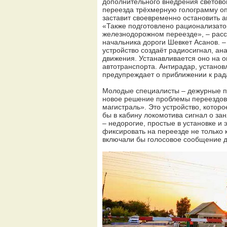
дополнительного внедрения светово
переезда трёхмерную голограмму оп
заставит своевременно остановить а
«Также подготовлено рационализато
железнодорожном переезде», – расс
начальника дороги Шевкет Асанов. 
устройство создаёт радиосигнал, ан
движения. Устанавливается оно на 
автотранспорта. Антирадар, устано
предупреждает о приближении к рад
Молодые специалисты – дежурные п
новое решение проблемы переездов 
магистраль». Это устройство, котор
бы в кабину локомотива сигнал о за
– недорогие, простые в установке и
фиксировать на переезде не только 
включали бы голосовое сообщение д