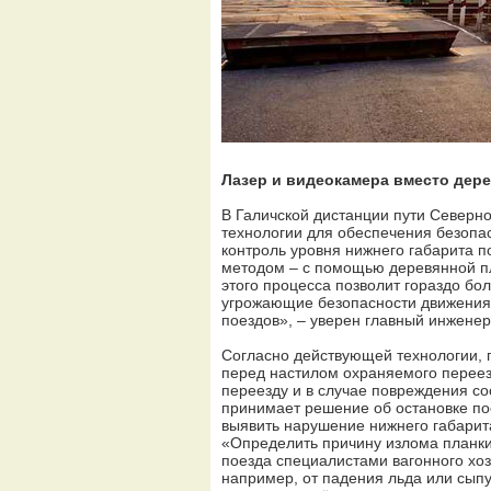
Лазер и видеокамера вместо дер
В Галичской дистанции пути Север
технологии для обеспечения безопа
контроль уровня нижнего габарита п
методом – с помощью деревянной п
этого процесса позволит гораздо б
угрожающие безопасности движения,
поездов», – уверен главный инженер
Согласно действующей технологии, п
перед настилом охраняемого переез
переезду и в случае повреждения с
принимает решение об остановке по
выявить нарушение нижнего габарита
«Определить причину излома планки
поезда специалистами вагонного хоз
например, от падения льда или сыпу