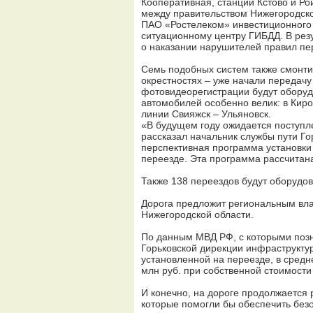
Кооперативная, станций Кстово и Ро
между правительством Нижегородско
ПАО «Ростелеком» инвестиционного
ситуационному центру ГИБДД. В резу
о наказании нарушителей правил пе
Семь подобных систем также смонтир
окрестностях – уже начали передачу
фотовидеорегистрации будут оборуд
автомобилей особенно велик: в Киро
линии Свияжск – Ульяновск.
«В будущем году ожидается поступл
рассказал начальник службы пути Г
перспективная программа установк
переезде. Эта программа рассчитана
Также 138 переездов будут оборудо
Дорога предложит региональным влас
Нижегородской области.
По данным МВД РФ, с которыми позн
Горьковской дирекции инфраструкту
установленной на переезде, в средн
млн руб. при собственной стоимости 
И конечно, на дороге продолжается 
которые помогли бы обеспечить безо