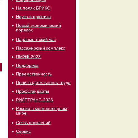
ь
На полях БРИКС
Наука и практика
Новый экономический
порядок
Парламентский час
Пассажирский комплекс
ПМЭФ-2023
Поддержка
Преемственность
Производительность труда
Профстандарты
РИЛТТРАНС-2023
Россия в многополярном
мире
Связь поколений
Сервис