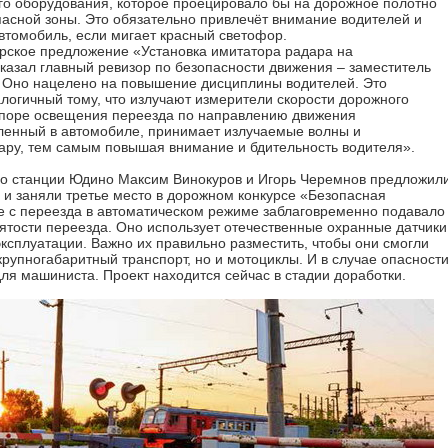
го оборудования, которое проецировало бы на дорожное полотно
асной зоны. Это обязательно привлечёт внимание водителей и
втомобиль, если мигает красный светофор.
рское предложение «Установка имитатора радара на
казал главный ревизор по безопасности движения – заместитель
– Оно нацелено на повышение дисциплины водителей. Это
алогичный тому, что излучают измерители скорости дорожного
опоре освещения переезда по направлению движения
вленный в автомобиле, принимает излучаемые волны и
ару, тем самым повышая внимание и бдительность водителя».
о станции Юдино Максим Винокуров и Игорь Черемнов предложил
и заняли третье место в дорожном конкурсе «Безопасная
ое с переезда в автоматическом режиме заблаговременно подавало
нятости переезда. Оно использует отечественные охранные датчики
 эксплуатации. Важно их правильно разместить, чтобы они смогли
крупногабаритный транспорт, но и мотоциклы. И в случае опасност
ля машиниста. Проект находится сейчас в стадии доработки.