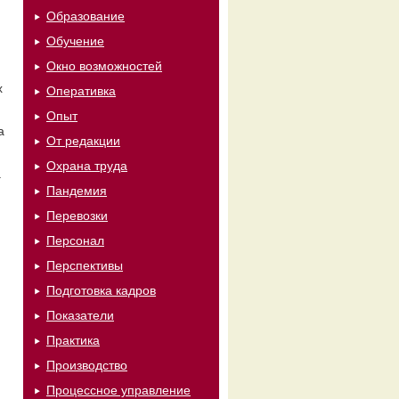
Образование
Обучение
Окно возможностей
х
Оперативка
Опыт
а
От редакции
Охрана труда
а
Пандемия
Перевозки
Персонал
Перспективы
Подготовка кадров
Показатели
Практика
Производство
Процессное управление