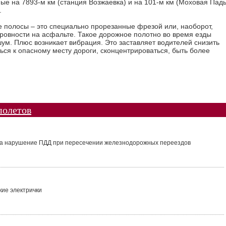
ые на 7893‑м км (станция Возжаевка) и на 101-м км (Моховая Пад
.
е полосы – это специально прорезанные фрезой или, наоборот,
ровности на асфальте. Такое дорожное полотно во время езды
ум. Плюс возникает вибрация. Это заставляет водителей снизить
ься к опасному месту дороги, сконцентрироваться, быть более
полетов
а нарушение ПДД при пересечении железнодорожных переездов
кие электрички