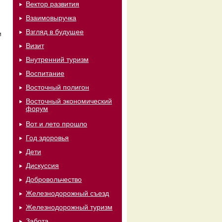
Вектор развития
Взаимовыручка
Взгляд в будущее
и
Визит
Внутренний туризм
Воспитание
Восточный полигон
Восточный экономический
форум
Вот и лето прошло
Год здоровья
Дети
Дискуссия
Добровольчество
Железнодорожный съезд
Железнодорожный туризм
Забота