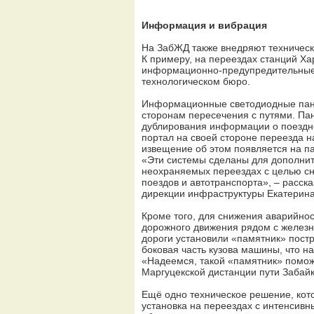
Информация и вибрация
На ЗабЖД также внедряют техническ
К примеру, на переездах станций Ха
информационно-предупредительные с
технологическом бюро.
Информационные светодиодные пане
сторонам пересечения с путями. Па
дублирования информации о поездно
портал на своей стороне переезда н
извещение об этом появляется на п
«Эти системы сделаны для дополнит
неохраняемых переездах с целью сн
поездов и автотранспорта», – расск
дирекции инфраструктуры Екатерина
Кроме того, для снижения аварийнос
дорожного движения рядом с желез
дороги установили «памятник» пос
боковая часть кузова машины, что н
«Надеемся, такой «памятник» помож
Маргуцекской дистанции пути Забай
Ещё одно техническое решение, кото
установка на переездах с интенси