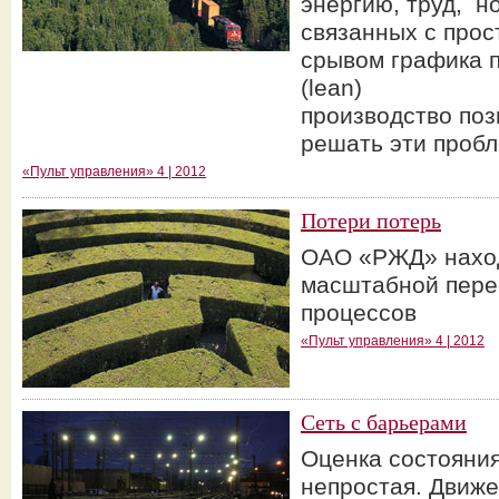
энергию, труд, н
связанных с прос
срывом графика 
(lean)
производство по
решать эти проб
«Пульт управления» 4 | 2012
Потери потерь
ОАО «РЖД» наход
масштабной пере
процессов
«Пульт управления» 4 | 2012
Сеть с барьерами
Оценка состояни
непростая. Движен