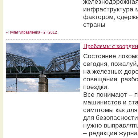
железнодорожна
инфраструктура 
фактором, сдерж
страны
«Пульт управления» 2 | 2012
Проблемы с коорди
Состояние локомо
сегодня, пожалуй
на железных доро
совещания, разб
поездки.
Все понимают – 
машинистов и ст
симптомы как для
для безопасност
нужно выправлять
– редакция журна