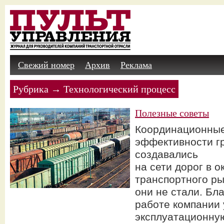
Свежий номер
Архив
Реклама
Рубрика → Технологический процесс
Полезные советы
Координационные
эффективности г
создавались
на сети дорог в о
транспортного р
они не стали. Бла
работе компании 
эксплуатационную