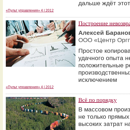
дальше ждёт этот
«Пульт управления» 4 | 2012
Построение невозвр
Алексей Барано
ООО «Центр Орг
Простое копиров
удачного опыта н
положительные р
производственных
исключением
«Пульт управления» 4 | 2012
Всё по порядку
В массовом прои
не только прямых
высоких затрат н