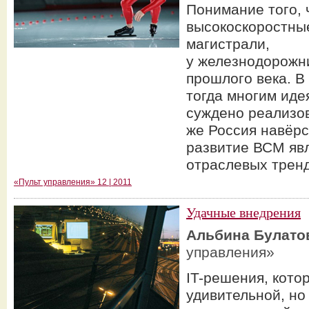
Понимание того, 
высокоскоростны
магистрали,
у железнодорожни
прошлого века. В
тогда многим иде
суждено реализов
же Россия навёр
развитие ВСМ яв
отраслевых тре
«Пульт управления» 12 | 2011
Удачные внедрения
Альбина Булато
управления»
IT-решения, кото
удивительной, но