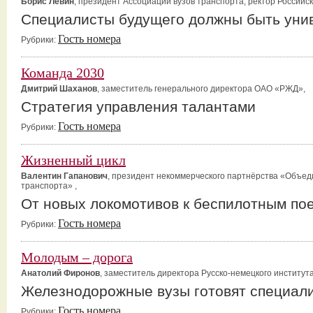
Борис Лёвин
, президент Ассоциации вузов транспорта, ректор Российс
Специалисты будущего должны быть уни
Гость номера
Рубрики:
Команда 2030
Дмитрий Шаханов
, заместитель генерального директора ОАО «РЖД»,
Стратегия управления талантами
Гость номера
Рубрики:
Жизненный цикл
Валентин Гапанович
, президент некоммерческого партнёрства «Объе
транспорта» ,
От новых локомотивов к беспилотным по
Гость номера
Рубрики:
Молодым – дорога
Анатолий Фиронов
, заместитель директора Русско-немецкого институт
Железнодорожные вузы готовят специал
Гость номера
Рубрики: