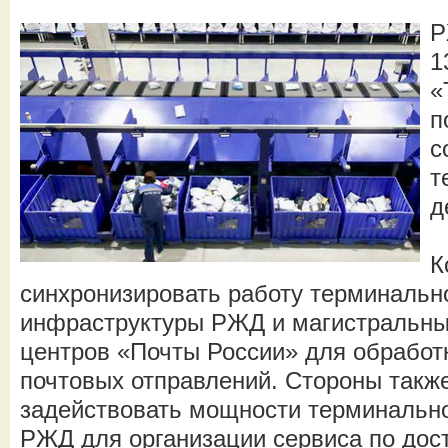
Р
1
«
п
с
т
д
К
синхронизировать работу терминальн
инфраструктуры РЖД и магистральны
центров «Почты России» для обработ
почтовых отправлений. Стороны такж
задействовать мощности терминально
РЖД для организации сервиса по дост