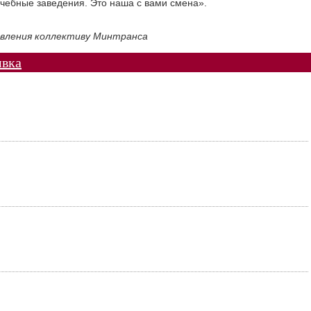
чебные заведения. Это наша с вами смена».
тавления коллективу Минтранса
ивка