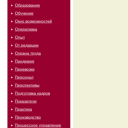
Образование
Обучение
Окно возможностей
Оперативка
Опыт
От редакции
Охрана труда
Пандемия
Перевозки
Персонал
Перспективы
Подготовка кадров
Показатели
Практика
Производство
Процессное управление