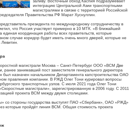
заливу. Восточный обход Каспия подразумевает
интеграцию Центральной Азии транспортными
магистралями в связке с территорией Российской
председателя Правительства РФ Марат Хуснуллин.
представитель президента по международному сотрудничеству в
етил, что Россия участвует примерно в 10 МТК. «В ближайшей
а единая координация работы всех правительств, которые
ивном случае коридор будет иметь очень много дверей, которые не
ь Левитин.
ера
коростной магистрали Москва – Санкт-Петербург ООО «ВСМ Две
и, ранее занимавший пост заместителя генерального директора
н был назначен начальником Департамента капстроительства ОАО
леном правления компании. В РЖД Олег Тони курировал вопросы
рбургского транспортных узлов. С июля 2021 года Олег Тони
Скоростные магистрали», зарегистрированную в 2006 году. С 2011
изацией проекта ВСМ между двумя столицами.
» со стороны государства выступят ПАО «Сбербанк», ОАО «РЖД»
ерез которые пройдёт линия ВСМ. Общая стоимость проекта
еж