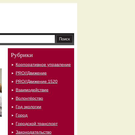
Рубрики
Корпоративное управление
PRO//Движение
PRO//Движение.1520
Взаимодействие
Волонтёрство
Год экологии
Город
Городской транспорт
Законодательство