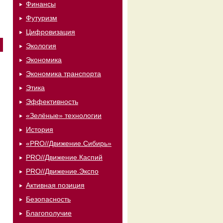
Финансы
Футуризм
Цифровизация
Экология
Экономика
Экономика транспорта
Этика
Эффективность
«Зелёные» технологии
История
«PRO//Движение.Сибирь»
PRO//Движение.Каспий
PRO//Движение.Экспо
Активная позиция
Безопасность
Благополучие