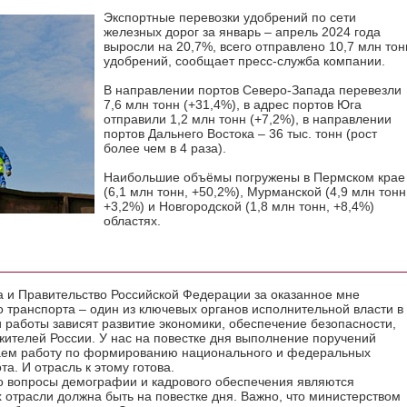
Экспортные перевозки удобрений по сети
железных дорог за январь – апрель 2024 года
выросли на 20,7%, всего отправлено 10,7 млн тон
удобрений, сообщает пресс-служба компании.
В направлении портов Северо-Запада перевезли
7,6 млн тонн (+31,4%), в адрес портов Юга
отправили 1,2 млн тонн (+7,2%), в направлении
портов Дальнего Востока – 36 тыс. тонн (рост
более чем в 4 раза).
Наибольшие объёмы погружены в Пермском крае
(6,1 млн тонн, +50,2%), Мурманской (4,9 млн тонн
+3,2%) и Новгородской (1,8 млн тонн, +8,4%)
областях.
а и Правительство Российской Федерации за оказанное мне
о транспорта – один из ключевых органов исполнительной власти в
 работы зависят развитие экономики, обеспечение безопасности,
жителей России. У нас на повестке дня выполнение поручений
шаем работу по формированию национального и федеральных
а. И отрасль к этому готова.
то вопросы демографии и кадрового обеспечения являются
отрасли должна быть на повестке дня. Важно, что министерством