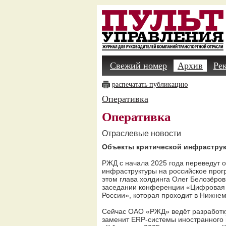
Свежий номер
Архив
Ре
распечатать публикацию
Оперативка
Оперативка
Отраслевые новости
Объекты критической инфрастру
РЖД с начала 2025 года переведут 
инфраструктуры на российское про
этом глава холдинга Олег Белозёро
заседании конференции «Цифровая
России», которая проходит в Нижнем
Сейчас ОАО «РЖД» ведёт разработку
заменит ERP-системы иностранного 