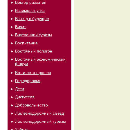
Вектор развития
Взаимовыручка
Взгляд в будущее
Визит
Внутренний туризм
Воспитание
Восточный полигон
Восточный экономический
форум
Вот и лето прошло
Год здоровья
Дети
Дискуссия
Добровольчество
Железнодорожный съезд
Железнодорожный туризм
Забота