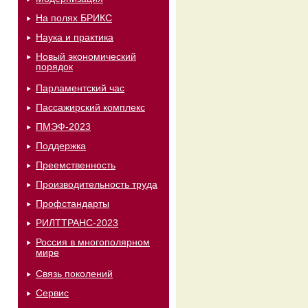
На полях БРИКС
Наука и практика
Новый экономический
порядок
Парламентский час
Пассажирский комплекс
ПМЭФ-2023
Поддержка
Преемственность
Производительность труда
Профстандарты
РИЛТТРАНС-2023
Россия в многополярном
мире
Связь поколений
Сервис