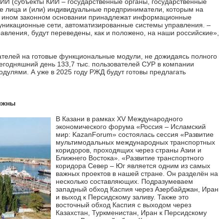
КИИ (субъекты КИИ – государственные органы, государственные
е лица и (или) индивидуальные предприниматели, которым на
на ином законном основании принадлежат информационные
никационные сети, автоматизированные системы управления. –
равления, будут переведены, как и положено, на наши российские»,
телей на готовые функциональные модули, не дожидаясь полного
егодняшний день 133,7 тыс. пользователей СУР в компании
улями. А уже в 2025 году РЖД будут готовы предлагать
лжны
В Казани в рамках XV Международного
экономического форума «Россия – Исламский
мир: KazanForum» состоялась сессия «Развитие
мультимодальных международных транспортных
коридоров, проходящих через страны Азии и
Ближнего Востока». «Развитие транспортного
коридора Север – Юг является одним из самых
важных проектов в нашей стране. Он разделён на
несколько составляющих. Подразумеваем
западный обход Каспия через Азербайджан, Иран
и выход к Персидскому заливу. Также это
восточный обход Каспия с выходом через
Казахстан, Туркменистан, Иран к Персидскому