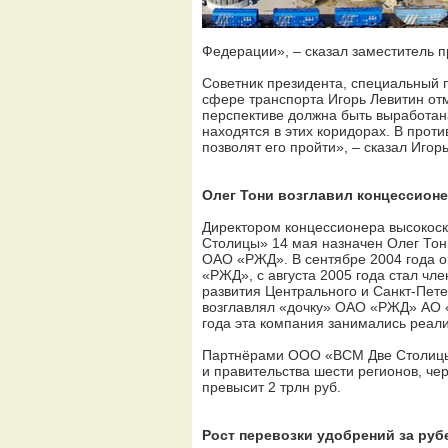
Федерации», – сказал заместитель 
Советник президента, специальный 
сфере транспорта Игорь Левитин отм
перспективе должна быть выработан
находятся в этих коридорах. В прот
позволят его пройти», – сказал Игор
Олег Тони возглавил концессион
Директором концессионера высокос
Столицы» 14 мая назначен Олег Тон
ОАО «РЖД». В сентябре 2004 года о
«РЖД», с августа 2005 года стал ч
развития Центрального и Санкт-Пете
возглавлял «дочку» ОАО «РЖД» АО «
года эта компания занимались реал
Партнёрами ООО «ВСМ Две Столицы
и правительства шести регионов, ч
превысит 2 трлн руб.
Рост перевозки удобрений за руб