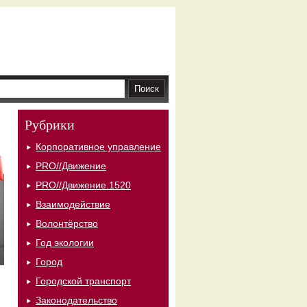
Рубрики
Корпоративное управление
PRO//Движение
PRO//Движение.1520
Взаимодействие
Волонтёрство
Год экологии
Город
Городской транспорт
Законодательство