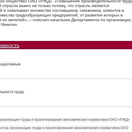
рних обществах ОАО «РЖД». «Повышение производительности труд
отрасли важно не только потому, что отрасль является
й и охватывает множество поставщиков, смежников, клиентов и
жество градообразующих предприятий, от развития которых в
е их жителей», – пояснил начальник Департамента по организации,
 Никитин.
ивность
продуктивным
льности труда
 организации труда и проектирования экономических нормативов ОАО «РЖД»
ентра организации труда и проектирования экономических нормативов ОАО