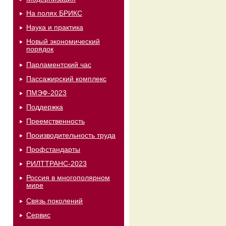
На полях БРИКС
Наука и практика
Новый экономический
порядок
Парламентский час
Пассажирский комплекс
ПМЭФ-2023
Поддержка
Преемственность
Производительность труда
Профстандарты
РИЛТТРАНС-2023
Россия в многополярном
мире
Связь поколений
Сервис