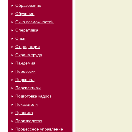
Образование
Обучение
Окно возможностей
Оперативка
м
Опыт
От редакции
Охрана труда
Пандемия
Перевозки
Персонал
Перспективы
Подготовка кадров
Показатели
Практика
Производство
Процессное управление