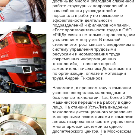
достичь во многом благодаря слаженной
работе структурных подразделений и
вовлечённости руководителей и
персонала в работу по повышению
эффективности деятельности
подразделений и филиалов компании.
«Рост производительности труда в ОАО
«РЖД» связан не только с прошлогодни
увеличением погрузки. В немалой
степени этот рост связан с внедрением в
систему управления трудовыми
ресурсами и нормирования труда
современных информационных
технологий», – пояснил первый
заместитель начальника Департамента
по организации, оплате и мотивации
труда Андрей Тихомиров.
Напомним, в прошлом году в компании
успешно внедрялись малолюдные и
безлюдные технологии. Так, более 30%
машинистов перешли на работу в одно
лицо. На станции Усть-Луга внедрены
технологии дистанционного управления
маневровыми локомотивами и комплекс
автоматизированных систем управления
многопарковой системой из одного
диспетчерского центра. На Московском