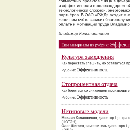
совместных проектов с ФЦК в доче
и эффективности в железнодорожной 
технологически сложной, энергоёмко
партнёров. В ОАО «РЖД» входит мно
конечном счёте зависит благополучи
оплате и мотивации труда Владимир
Владимир Константинов
Эффект
Еще материалы из рубрик:
Культура замедления
Как перестать спешить, но оставаться 
Эффективность
Рубрики:
Стопроцентная отдача
Как бороться со снижением производите
Эффективность
Рубрики:
Нетиповые модели
Михаил Калашников
, директор Центра
(ЦОТЭН),
Олег Шигаев
, заместитель директора Ц