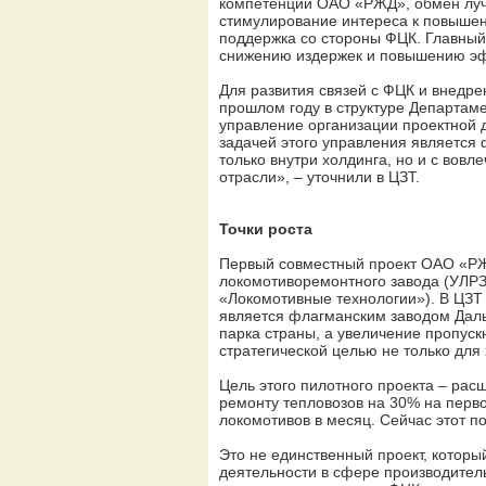
компетенций ОАО «РЖД», обмен луч
стимулирование интереса к повышен
поддержка со стороны ФЦК. Главный
снижению издержек и повышению эф
Для развития связей с ФЦК и внедр
прошлом году в структуре Департаме
управление организации проектной 
задачей этого управления являетс
только внутри холдинга, но и с вовл
отрасли», – уточнили в ЦЗТ.
Точки роста
Первый совместный проект ОАО «РЖ
локомотиворемонтного завода (УЛР
«Локомотивные технологии»). В ЦЗТ 
является флагманским заводом Даль
парка страны, а увеличение пропус
стратегической целью не только для 
Цель этого пилотного проекта – рас
ремонту тепловозов на 30% на перв
локомотивов в месяц. Сейчас этот по
Это не единственный проект, котор
деятельности в сфере производитель