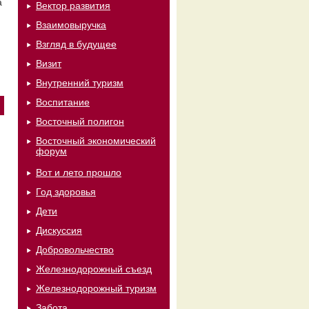
а
Вектор развития
Взаимовыручка
Взгляд в будущее
Визит
Внутренний туризм
Воспитание
Восточный полигон
Восточный экономический
форум
Вот и лето прошло
Год здоровья
Дети
Дискуссия
Добровольчество
Железнодорожный съезд
Железнодорожный туризм
Забота