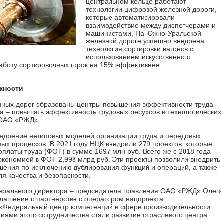
центральном кольце работают
технологии цифровой железной дороги,
которые автоматизировали
взаимодействие между диспетчерами и
машинистами. На Южно-Уральской
железной дороге успешно внедрена
технология сортировки вагонов с
использованием искусственного
работу сортировочных горок на 15% эффективнее.
жности
езных дорог образованы центры повышения эффективности труда
а – повышать эффективность трудовых ресурсов в технологических
 ОАО «РЖД».
едрение нетиповых моделей организации труда и передовых
ых процессов. В 2021 году НЦК внедрили 279 проектов, которые
платы труда (ФОТ) в сумме 1697 млн руб. Всего же с 2018 года
экономией в ФОТ 2,998 млрд руб. Эти проекты позволили внедрить
шения по исключению дублирования функций и операций, а также
я качества и безопасности.
нерального директора – председателя правления ОАО «РЖД» Олег
лашение о партнёрстве с оператором нацпроекта
 «Федеральный центр компетенций в сфере производительности
иями этого сотрудничества стали развитие отраслевого центра