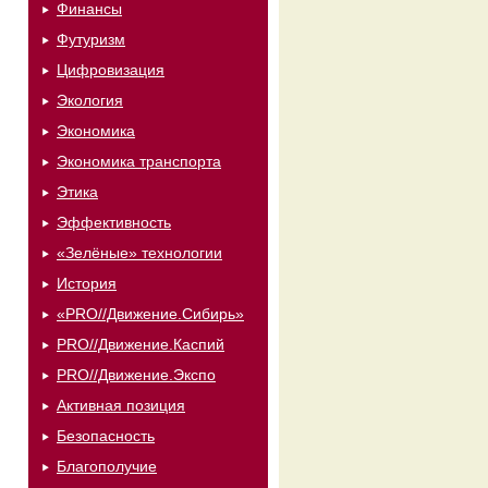
Финансы
Футуризм
Цифровизация
Экология
Экономика
Экономика транспорта
Этика
Эффективность
«Зелёные» технологии
История
«PRO//Движение.Сибирь»
PRO//Движение.Каспий
PRO//Движение.Экспо
Активная позиция
Безопасность
Благополучие