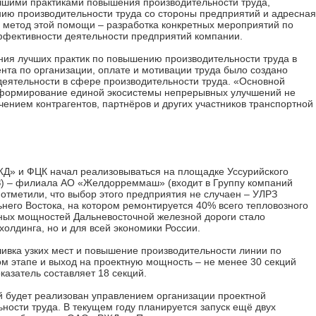
шими практиками повышения производительности труда,
ию производительности труда со стороны предприятий и адресная
 метод этой помощи – разработка конкретных мероприятий по
фективности деятельности предприятий компании.
ения лучших практик по повышению производительности труда в
нта по организации, оплате и мотивации труда было создано
деятельности в сфере производительности труда. «Основной
я формирование единой экосистемы непрерывных улучшений не
ечением контрагентов, партнёров и других участников транспортной
Д» и ФЦК начал реализовываться на площадке Уссурийского
З) – филиала АО «Желдорреммаш» (входит в Группу компаний
отметили, что выбор этого предприятия не случаен – УЛРЗ
него Востока, на котором ремонтируется 40% всего тепловозного
кных мощностей Дальневосточной железной дороги стало
холдинга, но и для всей экономики России.
шивка узких мест и повышение производительности линии по
ом этапе и выход на проектную мощность – не менее 30 секций
казатель составляет 18 секций.
ый будет реализован управлением организации проектной
ности труда. В текущем году планируется запуск ещё двух