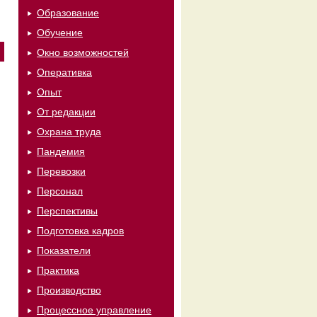
Образование
Обучение
Окно возможностей
Оперативка
Опыт
От редакции
Охрана труда
Пандемия
Перевозки
Персонал
Перспективы
Подготовка кадров
Показатели
Практика
Производство
Процессное управление