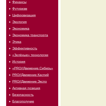
Финансы
Футуризм
Цифровизация
Экология
Экономика
Экономика транспорта
Этика
Эффективность
«Зелёные» технологии
История
«PRO//Движение.Сибирь»
PRO//Движение.Каспий
PRO//Движение.Экспо
Активная позиция
Безопасность
Благополучие