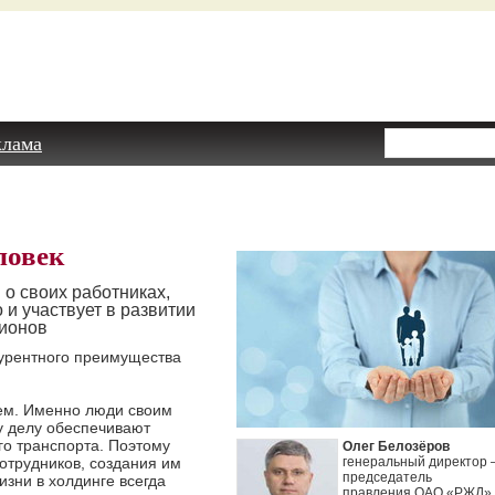
клама
ловек
о своих работниках,
о и участвует в развитии
гионов
курентного преимущества
ем. Именно люди своим
у делу обеспечивают
о транспорта. Поэтому
Олег Белозёров
отрудников, создания им
генеральный директор 
председатель
зни в холдинге всегда
правления ОАО «РЖД»