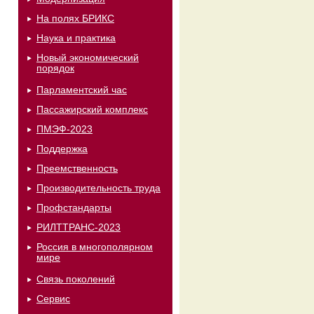
На полях БРИКС
Наука и практика
Новый экономический
порядок
Парламентский час
Пассажирский комплекс
ПМЭФ-2023
Поддержка
Преемственность
Производительность труда
Профстандарты
РИЛТТРАНС-2023
Россия в многополярном
мире
Связь поколений
Сервис