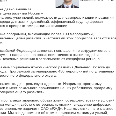
ания.
е давно вышла за
 цели развития России –
благополучие людей, возможности для самореализации и развития
 среда для жизни, достойный, эффективный труд, цифровая
ся с приоритетами развития компании.
ные программы, включающие более 100 мероприятий,
альных целей развития. Участниками этих процессов являются вс
и.
ссийской Федерации заключают соглашения о сотрудничестве в
кумент направлен на повышение качества жизни людей и
и точечные решения в зависимости от специфики региона.
амма социально-экономического развития Дальнего Востока до
5 года. Программой запланировано 450 мероприятий по улучшению
осточного федерального округа.
вития холдинг реализует адресные. Например, программу
али и мест локального проживания наших работников, программу
 опережающего развития».
, пропаганда здорового образа жизни, совершенствование условий
жки женщин, забота о ветеранах компании, внедрение цифровых
остепенными задачами ОАО «РЖД». Наш коллектив – это главное
ании. Мы всегда помним об этом и приложим максимум усилий,