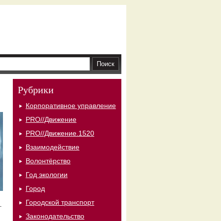
Рубрики
Корпоративное управление
PRO//Движение
PRO//Движение.1520
Взаимодействие
Волонтёрство
Год экологии
Город
Городской транспорт
–
Законодательство