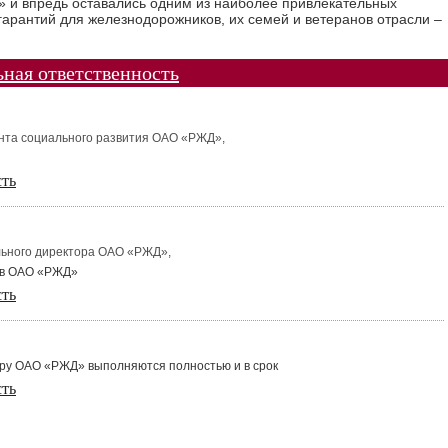
» и впредь оставались одним из наиболее привлекательных
гарантий для железнодорожников, их семей и ветеранов отрасли –
ная ответственность
ента социального развития ОАО «РЖД»,
сть
льного директора ОАО «РЖД»,
 в ОАО «РЖД»
сть
ору ОАО «РЖД» выполняются полностью и в срок
сть