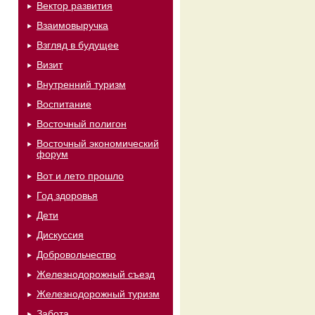
Вектор развития
Взаимовыручка
Взгляд в будущее
Визит
Внутренний туризм
Воспитание
Восточный полигон
Восточный экономический
форум
Вот и лето прошло
Год здоровья
Дети
Дискуссия
Добровольчество
Железнодорожный съезд
Железнодорожный туризм
Забота