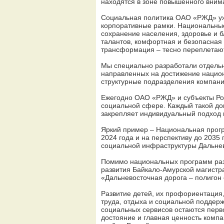
находятся в зоне повышенного вним
Социальная политика ОАО «РЖД» уж
корпоративные рамки. Национальные
сохранение населения, здоровье и 
талантов, комфортная и безопасная
трансформация – тесно переплетают
Мы специально разработали отдель
направленных на достижение национ
структурные подразделения компани
Ежегодно ОАО «РЖД» и субъекты Ро
социальной сфере. Каждый такой до
закрепляет индивидуальный подход 
Яркий пример – Национальная прогр
2024 года и на перспективу до 203
социальной инфраструктуры Дальнев
Помимо национальных программ раз
развития Байкало-Амурской магистр
«Дальневосточная дорога – полигон
Развитие детей, их профориентация
труда, отдыха и социальной поддер
социальных сервисов остаются перв
достояние и главная ценность комп