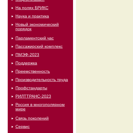
На полях БРИКС
Наука и практика
Новый экономический
порядок
Парламентский час
Пассажирский комплекс
ПМЭФ-2023
Поддержка
Преемственность
Производительность труда
Профстандарты
РИЛТТРАНС-2023
Россия в многополярном
мире
Связь поколений
Сервис