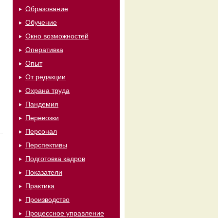
Образование
Обучение
Окно возможностей
Оперативка
Опыт
От редакции
Охрана труда
Пандемия
Перевозки
Персонал
Перспективы
Подготовка кадров
Показатели
Практика
Производство
Процессное управление