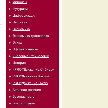
Финансы
Футуризм
Цифровизация
Экология
Экономика
Экономика транспорта
Этика
Эффективность
«Зелёные» технологии
История
«PRO//Движение.Сибирь»
PRO//Движение.Каспий
PRO//Движение.Экспо
Активная позиция
Безопасность
Благополучие