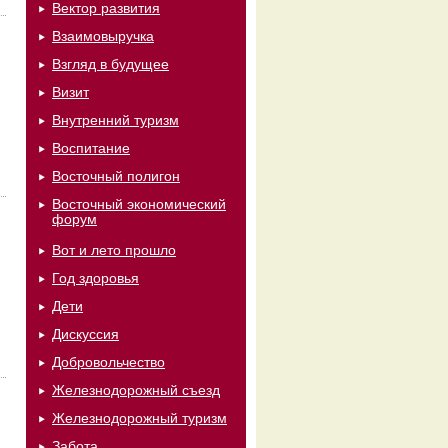
Вектор развития
Взаимовыручка
Взгляд в будущее
Визит
Внутренний туризм
Воспитание
Восточный полигон
Восточный экономический
форум
Вот и лето прошло
Год здоровья
Дети
Дискуссия
Добровольчество
Железнодорожный съезд
Железнодорожный туризм
Забота