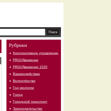
Рубрики
Корпоративное управление
PRO//Движение
PRO//Движение.1520
Взаимодействие
Волонтёрство
Год экологии
Город
Городской транспорт
Законодательство