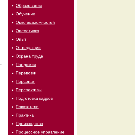
Образование
Обучение
Окно возможностей
Оперативка
Опыт
От редакции
Охрана труда
Пандемия
Перевозки
Персонал
Перспективы
Подготовка кадров
Показатели
Практика
Производство
Процессное управление