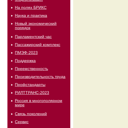
На полях БРИКС
Наука и практика
Новый экономический
порядок
Парламентский час
Пассажирский комплекс
ПМЭФ-2023
Поддержка
Преемственность
Производительность труда
Профстандарты
РИЛТТРАНС-2023
Россия в многополярном
мире
Связь поколений
Сервис