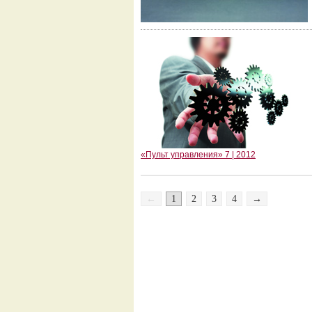
«Пульт управления» 7 | 2012
←
1
2
3
4
→