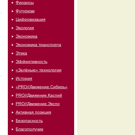
Финансы
Футуризм
Цифровизация
Экология
Экономика
Экономика транспорта
Этика
Эффективность
«Зелёные» технологии
История
«PRO//Движение.Сибирь»
PRO//Движение.Каспий
PRO//Движение.Экспо
Активная позиция
Безопасность
Благополучие