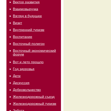
Вектор развития
Взаимовыручка
Взгляд в будущее
Визит
Внутренний туризм
Воспитание
Восточный полигон
Восточный экономический
форум
Вот и лето прошло
Год здоровья
Дети
Дискуссия
Добровольчество
Железнодорожный съезд
Железнодорожный туризм
Забота