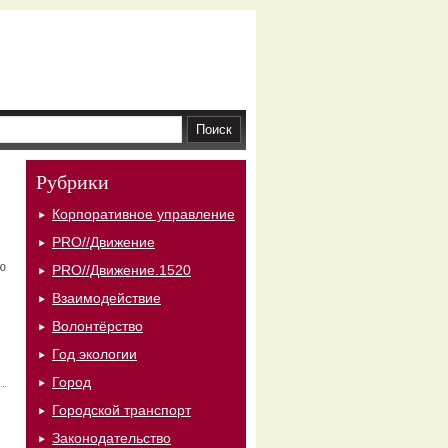
Рубрики
Корпоративное управление
PRO//Движение
ю
PRO//Движение.1520
Взаимодействие
Волонтёрство
Год экологии
Город
Городской транспорт
Законодательство