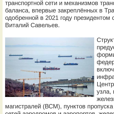
транспортной сети и механизмов тран
баланса, впервые закреплённых в Тра
одобренной в 2021 году президентом 
Виталий Савельев.
Струк
преду
форми
федер
включ
инфра
Центр
узла,
желез
магистралей (ВСМ), пунктов пропуска
сетей аэродромов и аэропортов, желе