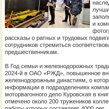
насле
лучши
запол
и ком
фотог
рассказы о ратных и трудовых подви
сотрудников стремиться соответствов
предшественникам.
В Год семьи и железнодорожных трад
2024-й в ОАО «РЖД», повышенное вн
железнодорожным династиям, о котор
информации в подразделениях компан
моторвагонного депо Куровская в кни
отмечено около 200 тружеников колле
работы которых составляет 4000 лет.