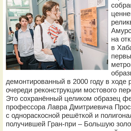
собра
ценне
релик
Амурс
на от
в Хаб
первы
метро
образ
демонтированный в 2000 году в ходе 
очереди реконструкции мостового пер
Это сохранённый целиком образец ф
профессора Лавра Дмитриевича Прос
с однораскосной решёткой и полигон
получившей Гран-при – Большую зол