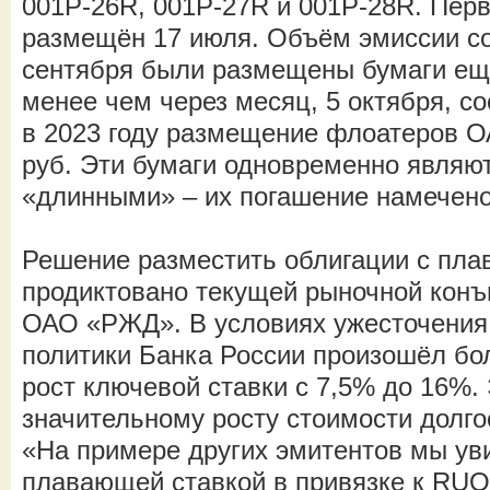
001Р-26R, 001Р-27R и 001Р-28R. Пер
размещён 17 июля. Объём эмиссии со
сентября были размещены бумаги ещё
менее чем через месяц, 5 октября, с
в 2023 году размещение флоатеров 
руб. Эти бумаги одновременно являю
«длинными» – их погашение намечено 
Решение разместить облигации с пл
продиктовано текущей рыночной конъ
ОАО «РЖД». В условиях ужесточения
политики Банка России произошёл бо
рост ключевой ставки с 7,5% до 16%. 
значительному росту стоимости долг
«На примере других эмитентов мы уви
плавающей ставкой в привязке к RUO