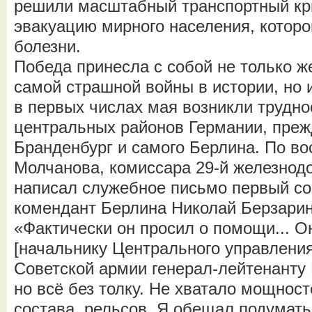
решили масштабный транспортный кри
эвакуацию мирного населения, которо
болезни.
Победа принесла с собой не только 
самой страшной войны в истории, но
в первых числах мая возникли трудн
центральных районов Германии, преж
Бранденбург и самого Берлина. По в
Молчанова, комиссара 29-й железнод
написал служебное письмо первый со
комендант Берлина Николай Берзарин
«Фактически он просил о помощи... О
[начальнику Центрального управлени
Советской армии генерал-лейтенанту
но всё без толку. Не хватало мощнос
состава, рельсов. Я обещал подумать