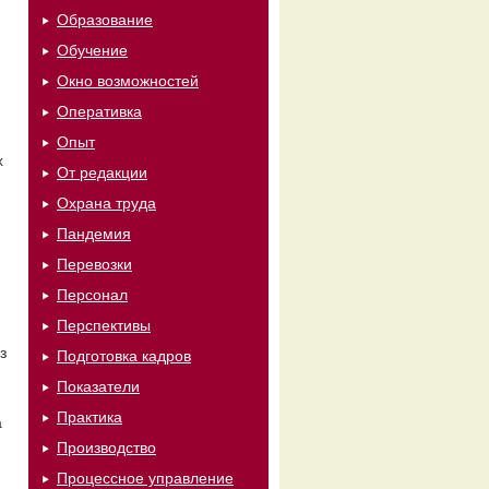
Образование
Обучение
Окно возможностей
Оперативка
Опыт
x
От редакции
Охрана труда
Пандемия
Перевозки
Персонал
Перспективы
з
Подготовка кадров
Показатели
Практика
а
Производство
Процессное управление