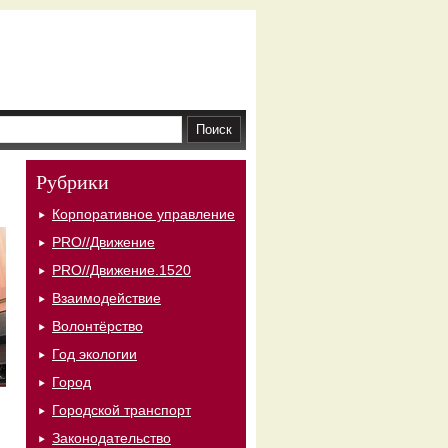
Рубрики
Корпоративное управление
PRO//Движение
PRO//Движение.1520
Взаимодействие
Волонтёрство
Год экологии
Город
Городской транспорт
Законодательство