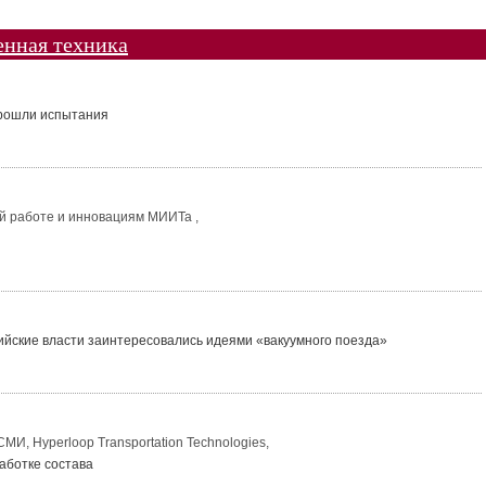
нная техника
прошли испытания
ой работе и инновациям МИИТа ,
йские власти заинтересовались идеями «вакуумного поезда»
СМИ, Hyperloop Transportation Technologies,
аботке состава