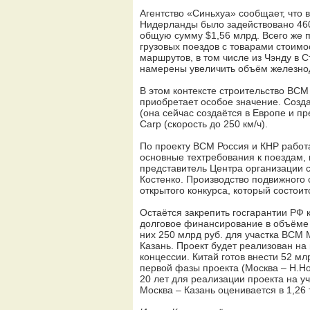
Агентство «Синьхуа» сообщает, что 
Нидерланды было задействовано 460 г
общую сумму $1,56 млрд. Всего же п
грузовых поездов с товарами стоимо
маршрутов, в том числе из Чэнду в С
намерены увеличить объём железнод
В этом контексте строительство ВС
приобретает особое значение. Созда
(она сейчас создаётся в Европе и пр
Carp (скорость до 250 км/ч).
По проекту ВСМ Россия и КНР работа
основные техтребования к поездам,
представитель Центра организации 
Костенко. Производство подвижного 
открытого конкурса, который состоит
Остаётся закрепить госгарантии РФ 
долговое финансирование в объёме 4
них 250 млрд руб. для участка ВСМ М
Казань. Проект будет реализован на
концессии. Китай готов внести 52 м
первой фазы проекта (Москва – Н.Но
20 лет для реализации проекта на у
Москва – Казань оценивается в 1,26 т