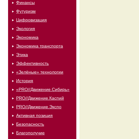
Финансы
Футуризм
Цифровизация
Экология
Экономика
Экономика транспорта
Этика
Эффективность
«Зелёные» технологии
История
«PRO//Движение.Сибирь»
PRO//Движение.Каспий
PRO//Движение.Экспо
Активная позиция
Безопасность
Благополучие