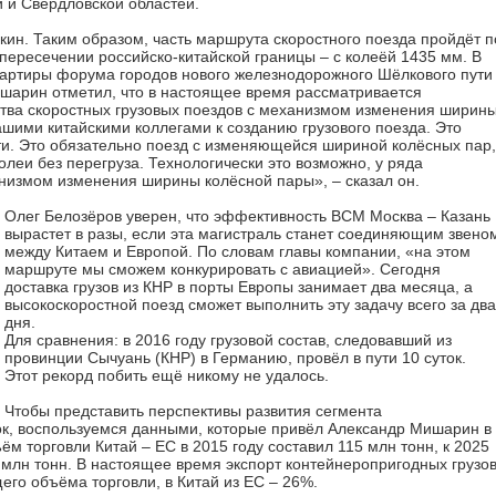
 и Свердловской областей.
ин. Таким образом, часть маршрута скоростного поезда пройдёт п
 пересечении российско-китайской границы – с колеёй 1435 мм. В
вартиры форума городов нового железнодорожного Шёлкового пути
шарин отметил, что в настоящее время рассматривается
ства скоростных грузовых поездов с механизмом изменения ширин
шими китайскими коллегами к созданию грузового поезда. Это
ти. Это обязательно поезд с изменяющейся шириной колёсных пар,
олеи без перегруза. Технологически это возможно, у ряда
анизмом изменения ширины колёсной пары», – сказал он.
Олег Белозёров уверен, что эффективность ВСМ Москва – Казань
вырастет в разы, если эта магистраль станет соединяющим звено
между Китаем и Европой. По словам главы компании, «на этом
маршруте мы сможем конкурировать с авиацией». Сегодня
доставка грузов из КНР в порты Европы занимает два месяца, а
высокоскоростной поезд сможет выполнить эту задачу всего за два
дня.
Для сравнения: в 2016 году грузовой состав, следовавший из
провинции Сычуань (КНР) в Германию, провёл в пути 10 суток.
Этот рекорд побить ещё никому не удалось.
Чтобы представить перспективы развития сегмента
ок, воспользуемся данными, которые привёл Александр Мишарин в
м торговли Китай – ЕС в 2015 году составил 115 млн тонн, к 2025
8 млн тонн. В настоящее время экспорт контейнеропригодных грузо
его объёма торговли, в Китай из ЕС – 26%.