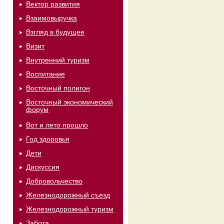
Вектор развития
Взаимовыручка
Взгляд в будущее
Визит
Внутренний туризм
Воспитание
Восточный полигон
Восточный экономический
форум
Вот и лето прошло
Год здоровья
Дети
Дискуссия
Добровольчество
Железнодорожный съезд
Железнодорожный туризм
Забота