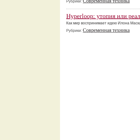
Современная техника
Рубрики:
Hyperloop: утопия или реа
Как мир воспринимает идею Илона Маск
Современная техника
Рубрики: