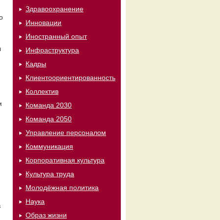
Здравоохранение
о
Инновации
Иностранный опыт
ы
Инфраструктура
Кадры
Клиентоориентированность
Коллектив
м
Команда 2030
Команда 2050
Управление персоналом
Коммуникация
Корпоративная культура
Культура труда
Молодёжная политика
Наука
в
Образ жизни