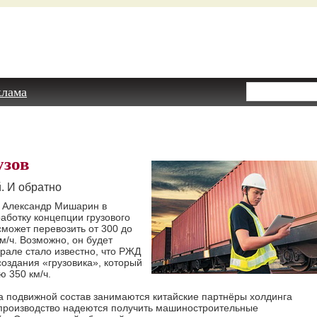
клама
узов
. И обратно
 Александр Мишарин в
аботку концепции грузового
сможет перевозить от 300 до
км/ч. Возможно, он будет
рале стало известно, что РЖД
оздания «грузовика», который
ю 350 км/ч.
на подвижной состав занимаются китайские партнёры холдинга
 производство надеются получить машиностроительные