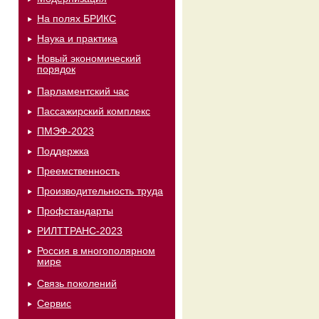
На полях БРИКС
Наука и практика
Новый экономический
порядок
Парламентский час
Пассажирский комплекс
ПМЭФ-2023
Поддержка
Преемственность
Производительность труда
Профстандарты
РИЛТТРАНС-2023
Россия в многополярном
мире
Связь поколений
Сервис