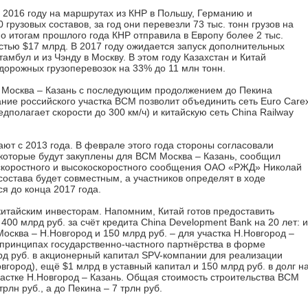
в 2016 году на маршрутах из КНР в Польшу, Германию и
рузовых составов, за год они перевезли 73 тыс. тонн грузов на
о итогам прошлого года КНР отправила в Европу более 2 тыс.
стью $17 млрд. В 2017 году ожидается запуск дополнительных
тамбул и из Чэнду в Москву. В этом году Казахстан и Китай
орожных грузоперевозок на 33% до 11 млн тонн.
М Москва – Казань с последующим продолжением до Пекина
ние российского участка ВСМ позволит объединить сеть Euro Care
едполагает скорости до 300 км/ч) и китайскую сеть China Railway
ют с 2013 года. В феврале этого года стороны согласовали
 которые будут закуплены для ВСМ Москва – Казань, сообщил
скоростного и высокоскоростного сообщения ОАО «РЖД» Николай
состава будет совместным, а участников определят в ходе
ся до конца 2017 года.
китайским инвесторам. Напомним, Китай готов предоставить
00 млрд руб. за счёт кредита China Development Bank на 20 лет: и
осква – Н.Новгород и 150 млрд руб. – для участка Н.Новгород –
 принципах государственно-частного партнёрства в форме
лрд руб. в акционерный капитал SPV-компании для реализации
вгород), ещё $1 млрд в уставный капитал и 150 млрд руб. в долг н
частке Н.Новгород – Казань. Общая стоимость строительства ВСМ
рлн руб., а до Пекина – 7 трлн руб.