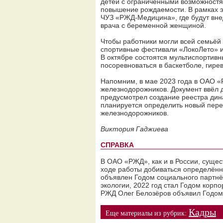
детей с ограниченными возможностя
повышение рождаемости. В рамках эт
ЧУЗ «РЖД-Медицина», где будут вн
врача с беременной женщиной.
Чтобы работники могли всей семьёй 
спортивные фестивали «ЛокоЛето» и
В октябре состоятся мультиспортив
посоревноваться в баскетболе, гире
Напомним, в мае 2023 года в ОАО 
железнодорожников. Документ ввёл 
предусмотрел создание реестра дина
планируется определить новый пере
железнодорожников.
Виктория Гаджиева
СПРАВКА
В ОАО «РЖД», как и в России, сущес
ходе работы добиваться определённы
объявлен Годом социального партнёр
экологии, 2022 год стал Годом корпо
РЖД Олег Белозёров объявил Годом
Кадры
Еще материалы из рубрик: