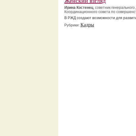
Женский взгляд
Ирина Костенец
, советник генеральног
Координационного совета по совершенст
В РЖД создают возможности для развит
Кадры
Рубрики: