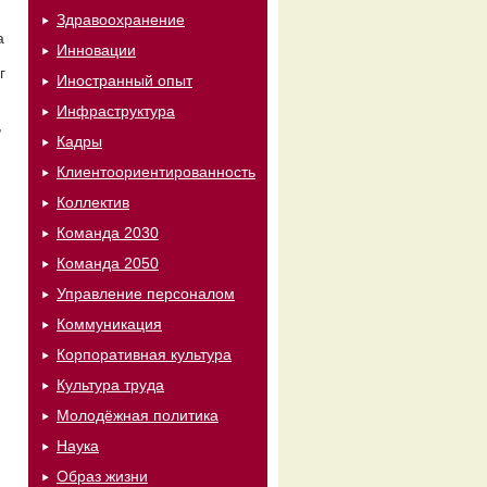
Здравоохранение
а
Инновации
г
Иностранный опыт
Инфраструктура
,
Кадры
Клиентоориентированность
Коллектив
Команда 2030
Команда 2050
Управление персоналом
Коммуникация
Корпоративная культура
Культура труда
Молодёжная политика
Наука
Образ жизни