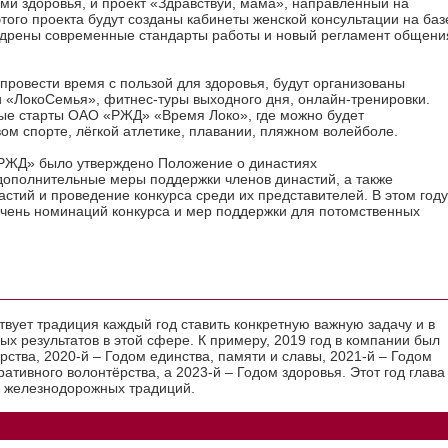
ми здоровья, и проект «Здравствуй, мама», направленный на
ого проекта будут созданы кабинеты женской консультации на баз
едрены современные стандарты работы и новый регламент общени
провести время с пользой для здоровья, будут организованы
 «ЛокоСемья», фитнес-туры выходного дня, онлайн-тренировки.
ные старты ОАО «РЖД» «Время Локо», где можно будет
вом спорте, лёгкой атлетике, плавании, пляжном волейболе.
«РЖД» было утверждено Положение о династиях
дополнительные меры поддержки членов династий, а также
стий и проведение конкурса среди их представителей. В этом году
чень номинаций конкурса и мер поддержки для потомственных
твует традиция каждый год ставить конкретную важную задачу и в
х результатов в этой сфере. К примеру, 2019 год в компании был
ства, 2020-й – Годом единства, памяти и славы, 2021-й – Годом
ративного волонтёрства, а 2023-й – Годом здоровья. Этот год глава
 железнодорожных традиций.