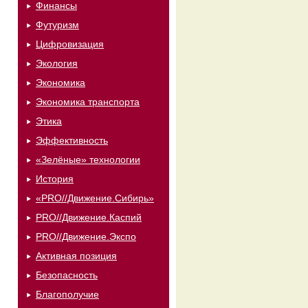
Финансы
Футуризм
Цифровизация
Экология
Экономика
Экономика транспорта
Этика
Эффективность
«Зелёные» технологии
История
«PRO//Движение.Сибирь»
PRO//Движение.Каспий
PRO//Движение.Экспо
Активная позиция
Безопасность
Благополучие