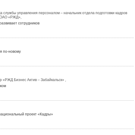
ка службы управления персоналом – начальник отдела подготовки кадров
 ОАО «РЖД»,
развивает сотрудников
я по-новому
р «РЖД Бизнес Актив – Забайкальск» ,
ком
т национальный проект «Кадры»