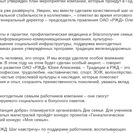
л утверждён план мероприятий компании, которые пройдут в Год
та уже развёрнута. Уверен, мы вместе сделаем качественный шаг н
альной стабильности в коллективе», – отметил во время итогового
енеральный директор – председатель правления ОАО «РЖД» Оле
оты и гарантии, профилактическая медицина и благополучие семьи
 информационно-коммуникационная кампания, культурно-
учшение социальной инфраструктуры, поддержка многодетных
рамках ранее утверждённых программ, традиции железнодорожных
ь человека, его опора. И мы всегда уделяли особое внимание
 В этом году на этом будет сделан особый акцент, – говорит
о развития ОАО «РЖД» Юлия Алексеева. – Традиции в РЖД – это
профессии, трудолюбие, наставничество, спорт, ЗОЖ, волонтёрство.
 частью отраслевой культуры и наследия, которые помогают
я и опыт, сохранять преемственность поколений, уважать вклад
ногодетным семьям работников компании – они смогут
руемого социального и бонусного пакетов.
танция добра» планируется организовать Дни семьи. Для учеников
алых магистралей пройдёт конкурс проектов «Генеалогическое
кий конкурс «Моя семья».
ЖД: Шаг навстречу» по поддержке работников, воспитывающих