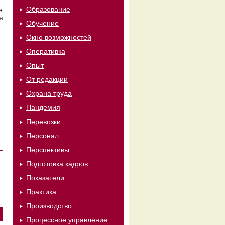
Образование
е
я
Обучение
Окно возможностей
Оперативка
Опыт
От редакции
Охрана труда
Пандемия
Перевозки
Персонал
Перспективы
Подготовка кадров
Показатели
Практика
Производство
Процессное управление