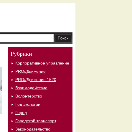
Рубрики
Корпоративное управление
PRO//Движение
PRO//Движение.1520
Взаимодействие
Волонтёрство
Год экологии
Город
Городской транспорт
Законодательство