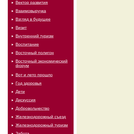
Вектор развития
Взаимовыручка
Взгляд в будущее
Визит
Внутренний туризм
Воспитание
Восточный полигон
Восточный экономический
форум
Вот и лето прошло
Год здоровья
Дети
Дискуссия
Добровольчество
Железнодорожный съезд
Железнодорожный туризм
Забота