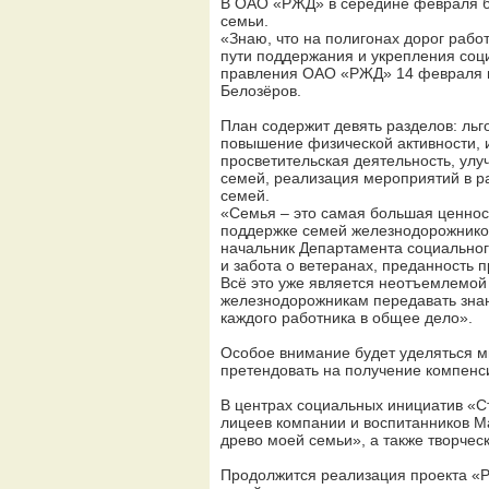
В ОАО «РЖД» в середине февраля бы
семьи.
«Знаю, что на полигонах дорог рабо
пути поддержания и укрепления соци
правления ОАО «РЖД» 14 февраля г
Белозёров.
План содержит девять разделов: льг
повышение физической активности,
просветительская деятельность, ул
семей, реализация мероприятий в 
семей.
«Семья – это самая большая ценност
поддержке семей железнодорожников.
начальник Департамента социальног
и забота о ветеранах, преданность 
Всё это уже является неотъемлемой
железнодорожникам передавать знани
каждого работника в общее дело».
Особое внимание будет уделяться м
претендовать на получение компенси
В центрах социальных инициатив «С
лицеев компании и воспитанников М
древо моей семьи», а также творчес
Продолжится реализация проекта «Р