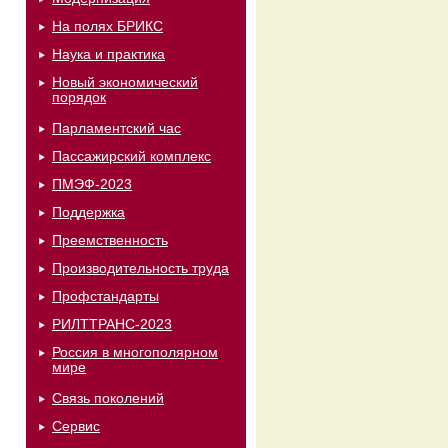
На полях БРИКС
Наука и практика
Новый экономический
порядок
Парламентский час
Пассажирский комплекс
ПМЭФ-2023
Поддержка
Преемственность
Производительность труда
Профстандарты
РИЛТТРАНС-2023
Россия в многополярном
мире
Связь поколений
Сервис