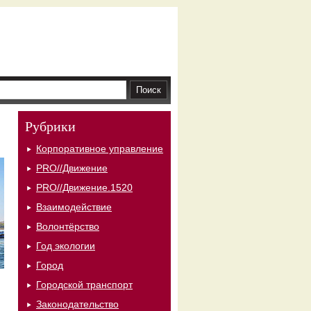
Рубрики
Корпоративное управление
PRO//Движение
PRO//Движение.1520
Взаимодействие
Волонтёрство
Год экологии
Город
Городской транспорт
Законодательство