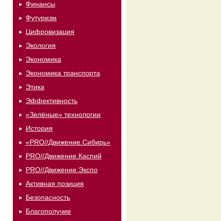
Финансы
Футуризм
Цифровизация
Экология
Экономика
Экономика транспорта
Этика
Эффективность
«Зелёные» технологии
История
«PRO//Движение.Сибирь»
PRO//Движение.Каспий
PRO//Движение.Экспо
Активная позиция
Безопасность
Благополучие