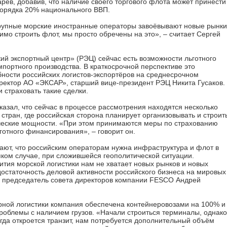
ёв, добавив, что наличие своего торгового флота может принести
порядка 20% национального ВВП.
крупные морские иностранные операторы завоёвывают новые рынки
мо строить флот, мы просто обречены на это», – считает Сергей
ий экспортный центр» (РЭЦ) сейчас есть возможности льготного
портного производства. В краткосрочной перспективе это
бности российских логистов-экспортёров на среднесрочном
иректор АО «ЭКСАР», старший вице-президент РЭЦ Никита Гусаков.
 страховать такие сделки.
казал, что сейчас в процессе рассмотрения находятся несколько
 стран, где российская сторона планирует организовывать и строит
еские мощности. «При этом принимаются меры по страхованию
готного финансирования», – говорит он.
тают, что российским операторам нужна инфраструктура и флот в
ком случае, при сложившейся геополитической ситуации.
ития морской логистики нам не хватает новых рынков и новых
остаточность деловой активности российского бизнеса на мировых
е председатель совета директоров компании FESCO Андрей
нерной логистики компания обеспечена контейнеровозами на 100% и
проблемы с наличием грузов. «Начали строиться терминалы, однако
Когда откроется транзит, нам потребуется дополнительный объём