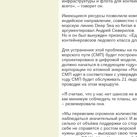
инфраструктуры и флота для контейн
всего», – говорит он.
Имеющиеся ресурсы позволили компа
индийское направление, совместно с
морскую линию Deep Sea из Китая в 
аргументировал Андрей Северилов.
Но и он был вынужден признать: «Еди
контейнеровозов ледового класса дл
Для устранения этой проблемы на п
морского пути (СМП) будет построен
спроектировано в цифровой модели,
должно начаться в следующем году»
корпорации по атомной энергии «Рос
СМП идёт в соответствии с утверждё
году СМП будет обслуживать 21 ледо
проводки на этом маршруте.
«Я считаю, что у нас нет шансов не 
как минимум соблюдать те планы, ко
– резюмировала она.
«Мы перевозим огромное количество г
наблюдаться значительный рост. И во
сильно от объёма поддержки со стор
себе не справятся с ростом морской
нужны дороги», – высказал свою то