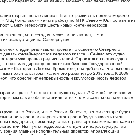
ерных перевозок, но на данный момент у нас переизбыток этого
нии открыть новую линию в Египте, развивать прямое морское
 «РЖД Логистикой» начать работу по МТК Север – Юг, поставить н
порт Санкт-Петербурга шесть новых контейнеровозов,
нственное, чего сегодня, может, и не хватает, – это
я их эксплуатации на Севморпути».
илотной стадии реализации проекта по освоению Северного
о девять контейнеровозов ледового класса. «Сейчас это судно
 которая ужа прошла ряд испытаний. Строительство этих судов
, – пояснила директор по развитию бизнеса Государственной
атом» Екатерина Ляхова. Кроме того, она добавила, что освоение
нным правительством планом его развития до 2035 года. К 2035
кол, что обеспечит непрерывность и круглогодичность ледовой
вырасти в разы. Что для этого нужно сделать? С моей точки зрения,
торые мы сами себе поставили, и то, что мы сами себе наметили»,
рузов и по России, и вне России. Конечно, в этом секторе будет
зможность роста, и скорость этого роста будут зависеть очень
оны государства, поскольку только транспортные компании сами п
 логистики. Им нужна поддержка, им нужна инфраструктура, им
чку зрения главный исполнительный директор, управляющий