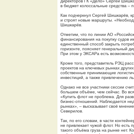
директоров ГК «Дело» Сергей Шишкар
в бюджет колоссальные средства – 
Как подчеркнул Сергей Шишкарёв, 
и строят новые маршруты. «Необходи
Шишкарёв.
Отметим, что по линии АО «Российск
финансирования на покупку судов им
единственный способ закрыть потре
горизонте, поясняет генеральный д
При этом у ЭКСАРа есть возможности
Кроме того, представитель РЭЦ расс
проектов на ключевых рынках других
собственные принимающие логистич
инвестиций, а также привлечению ль
Однако не все участники сессии счи
большем объёме, чем сейчас. Во вся
«Купить флот не проблема. Для разв
бизнес-отношений. Наблюдается нед
рынках», – высказывает своё мнени
Северилов.
Так, по его словам, в части контей
не привлекает чужой флот. Но есть 
такого объёма груза на рынке нет. 