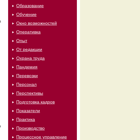
Образование
Обучение
а
Окно возможностей
Оперативка
Опыт
От редакции
Охрана труда
Пандемия
Перевозки
Персонал
Перспективы
Подготовка кадров
Показатели
Практика
о
Производство
Процессное управление