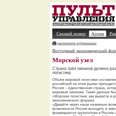
Свежий номер
Архив
Ре
распечатать публикацию
Восточный экономический фо
Морской узел
Страна трёх океанов должна ра
логистику
Объём мировой логистики составляет
российской на этом рынке приходитс
Россия – единственная страна, кото
мировым океанам. Такие данные был
«Морская логистика: как вырасти в р
экономического форума.
«Давайте через наши наземные возм
возможности России выходить и заво
формируются грузопотоки в Россию и