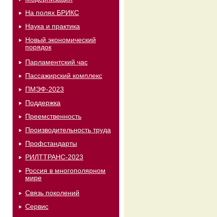
На полях БРИКС
Наука и практика
Новый экономический
порядок
Парламентский час
Пассажирский комплекс
ПМЭФ-2023
Поддержка
Преемственность
Производительность труда
Профстандарты
РИЛТТРАНС-2023
Россия в многополярном
мире
Связь поколений
Сервис