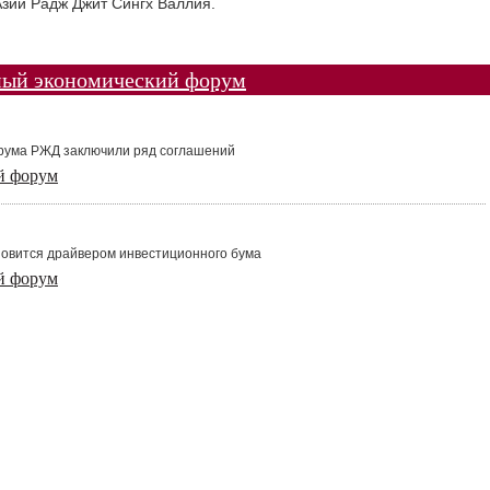
Азии Радж Джит Сингх Валлия.
ный экономический форум
орума РЖД заключили ряд соглашений
й форум
новится драйвером инвестиционного бума
й форум