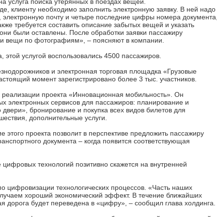
а услуга поиска утерянных в поездах вещей.
де, клиенту необходимо заполнить электронную заявку. В ней надо
н, электронную почту и четыре последние цифры номера документа
кже требуется составить описание забытых вещей и указать
 они были оставлены. После обработки заявки пассажиру
и вещи по фотографиям», – поясняют в компании.
, этой услугой воспользовались 4500 пассажиров.
знодорожников и электронная торговая площадка «Грузовые
настоящий момент зарегистрировано более 3 тыс. участников.
 к реализации проекта «Инновационная мобильность». Он
х электронных сервисов для пассажиров: планирование и
 двери», бронирование и покупка всех видов билетов для
шествия, дополнительные услуги.
ие этого проекта позволит в перспективе предложить пассажиру
анспортного документа – когда появится соответствующая
е цифровых технологий позитивно скажется на внутренней
 по цифровизации технологических процессов. «Часть наших
лучаем хороший экономический эффект. В течение ближайших
ая дорога будет переведена в «цифру», – сообщил глава холдинга.