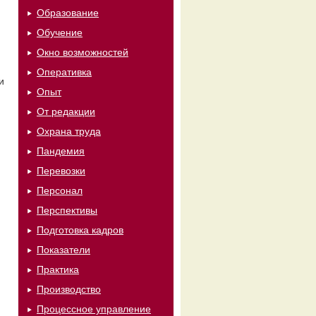
Образование
Обучение
Окно возможностей
Оперативка
и
Опыт
От редакции
Охрана труда
Пандемия
Перевозки
Персонал
Перспективы
Подготовка кадров
Показатели
Практика
Производство
Процессное управление