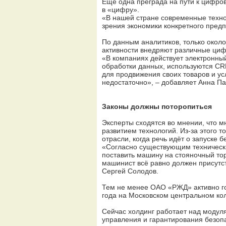
Ещё одна преграда на пути к цифро
в «цифру».
«В нашей стране современные технол
зрения экономики конкретного предп
По данным аналитиков, только окол
активности внедряют различные циф
«В компаниях действует электронны
обработки данных, используются CR
для продвижения своих товаров и у
недостаточно», – добавляет Анна Па
Законы должны поторопиться
Эксперты сходятся во мнении, что 
развитием технологий. Из-за этого 
отрасли, когда речь идёт о запуске 
«Согласно существующим техническ
поставить машину на стояночный тор
машинист всё равно должен присутст
Сергей Солодов.
Тем не менее ОАО «РЖД» активно го
года на Московском центральном кол
Сейчас холдинг работает над модул
управления и гарантирования безоп