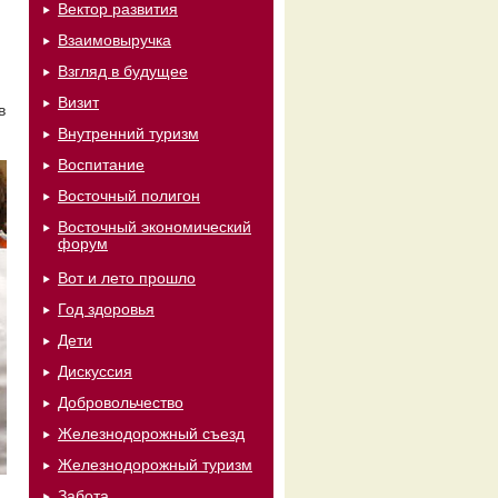
Вектор развития
Взаимовыручка
Взгляд в будущее
Визит
в
Внутренний туризм
Воспитание
Восточный полигон
Восточный экономический
форум
Вот и лето прошло
Год здоровья
Дети
Дискуссия
Добровольчество
Железнодорожный съезд
Железнодорожный туризм
Забота