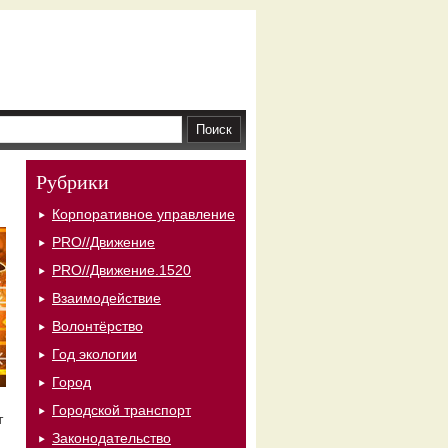
Рубрики
Корпоративное управление
PRO//Движение
PRO//Движение.1520
Взаимодействие
Волонтёрство
Год экологии
Город
Городской транспорт
т
Законодательство