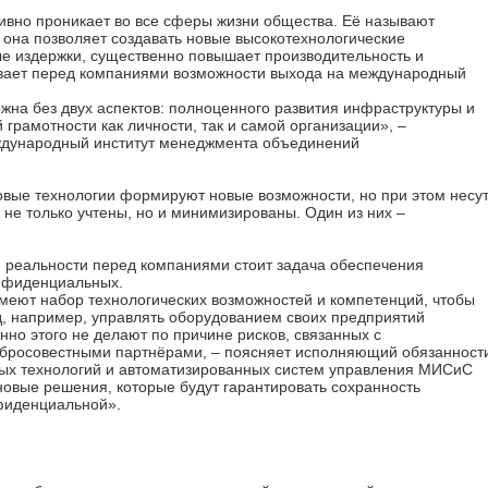
ивно проникает во все сферы жизни общества. Её называют
 она позволяет создавать новые высокотехнологические
е издержки, существенно повышает производительность и
ывает перед компаниями возможности выхода на международный
а без двух аспектов: полноценного развития инфраструктуры и
рамотности как личности, так и самой организации», –
дународный институт менеджмента объединений
овые технологии формируют новые возможности, но при этом несу
 не только учтены, но и минимизированы. Один из них –
й реальности перед компаниями стоит задача обеспечения
онфиденциальных.
меют набор технологических возможностей и компетенций, чтобы
, например, управлять оборудованием своих предприятий
но этого не делают по причине рисков, связанных с
росовестными партнёрами, – поясняет исполняющий обязанност
ых технологий и автоматизированных систем управления МИСиС
новые решения, которые будут гарантировать сохранность
фиденциальной».