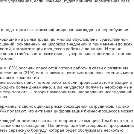
ого управления, если, конечно, будет принята нормативная база
сти подготовки высококвалифицированных кадров и переобучения
сходящие на рынке труда, во многом обусловлены существенной
ошений, основанных на широком внедрении и применении во всех
логий, автоматизации процессов работы с данными. И это не
мирового глобального развития», – уверен вице-президент Торгово-
атеев.
им: 65% россиян опасаются потери работы в связи с развитием
 россиянина (21%) есть знакомые, которым пришлось сменить мест
ть новые технологии.
не осознают риск потери работы, если процессы автоматизации и
оходить более динамично, а им не удастся получить необходимые
ые технологии», – говорит руководитель направления исследований 
ова.
ержанны в своих оценках риска сокращения сотрудников. Только
3%) полагают, что активная цифровизация бизнес-процессов может
.
 У людей перемены вызывают неприятные эмоции. Тем более что с
 исключены сокращения. Например, администрировать программно
еть сервисную бригаду, которая будет обслуживать несколько