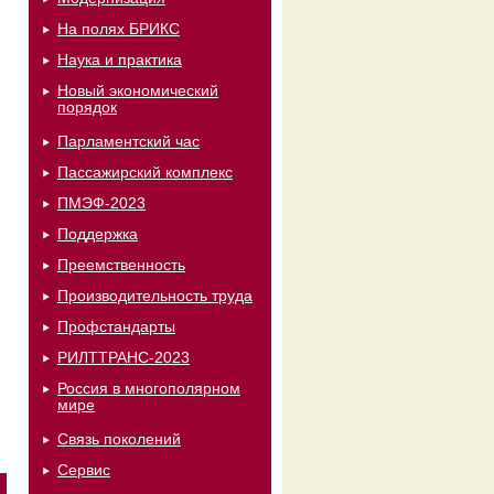
На полях БРИКС
Наука и практика
Новый экономический
порядок
Парламентский час
Пассажирский комплекс
ПМЭФ-2023
Поддержка
Преемственность
Производительность труда
Профстандарты
РИЛТТРАНС-2023
Россия в многополярном
мире
Связь поколений
Сервис