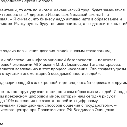
 продолжает Сергей Солодов.
ментации, то есть во многом механический труд, будет заменяться
рит генеральный директор Израильской высшей школы IT и
вая. – Я считаю, что бизнесу надо активно идти в образование и
истов. Рынку нужны будут не исполнители, а создатели технологи
ит задача повышения доверия людей к новым технологиям,
ами обеспечения информационной безопасности, – поясняет
ровой экономики МГУ имени М.В. Ломоносова Татьяна Ершова. –
ляется вовлечению в этот процесс населения. Это создаёт угрозы
 отсутствия элементарной осведомлённости людей».
 недоверие людей к электронной торговле, онлайн-сервисам и други
 только структуру занятости, но и сам образ жизни людей. И надо
в том прекрасном цифровом мире, который нам сегодня рисуют
 до 10% населения не захотят перейти к цифровому
женцами традиционных способов общения с государством», –
ического центра при Правительстве РФ Владислав Онищенко.
ах