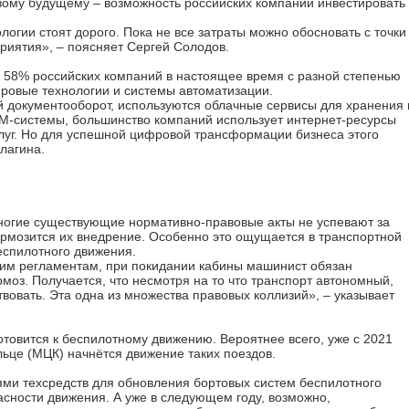
вому будущему – возможность российских компаний инвестировать
огии стоят дорого. Пока не все затраты можно обосновать с точки
риятия», – поясняет Сергей Солодов.
о 58% российских компаний в настоящее время с разной степенью
ровые технологии и системы автоматизации.
й документооборот, используются облачные сервисы для хранения 
M-системы, большинство компаний использует интернет-ресурсы
слуг. Но для успешной цифровой трансформации бизнеса этого
лагина.
многие существующие нормативно-правовые акты не успевают за
тормозится их внедрение. Особенно это ощущается в транспортной
беспилотного движения.
им регламентам, при покидании кабины машинист обязан
моз. Получается, что несмотря на то что транспорт автономный,
вовать. Эта одна из множества правовых коллизий», – указывает
товится к беспилотному движению. Вероятнее всего, уже с 2021
ьце (МЦК) начнётся движение таких поездов.
ями техсредств для обновления бортовых систем беспилотного
асности движения. А уже в следующем году, возможно,