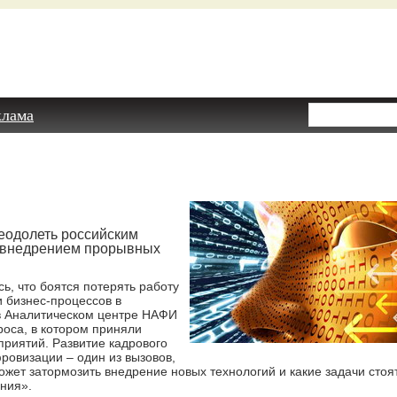
клама
реодолеть российским
с внедрением прорывных
, что боятся потерять работу
 бизнес-процессов в
в Аналитическом центре НАФИ
роса, в котором приняли
приятий. Развитие кадрового
ровизации – один из вызовов,
жет затормозить внедрение новых технологий и какие задачи стоя
ния».