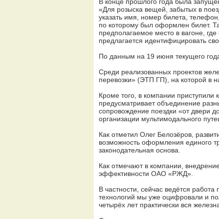
В конце прошлого года была запущен
«Для розыска вещей, забытых в поез
указать имя, номер билета, телефо
по которому был оформлен билет. Та
предполагаемое место в вагоне, где
предлагается идентифицировать сво
По данным на 19 июня текущего года
Среди реализованных проектов желе
перевозки» (ЭТП ГП), на которой в 
Кроме того, в компании приступили
предусматривает объединение разны
сопровождение поездки «от двери до
организации мультимодального путе
Как отметил Олег Белозёров, развит
возможность оформления единого тр
законодательная основа.
Как отмечают в компании, внедрени
эффективности ОАО «РЖД».
В частности, сейчас ведётся работа
технологий мы уже оцифровали и по
четырёх лет практически вся железн