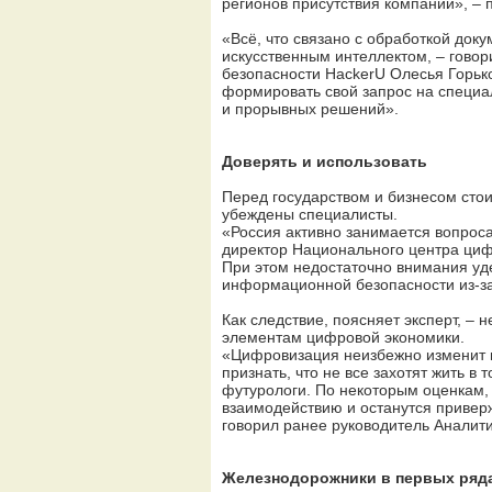
регионов присутствия компании», –
«Всё, что связано с обработкой доку
искусственным интеллектом, – гово
безопасности HackerU Олесья Горько
формировать свой запрос на специал
и прорывных решений».
Доверять и использовать
Перед государством и бизнесом сто
убеждены специалисты.
«Россия активно занимается вопрос
директор Национального центра циф
При этом недостаточно внимания уде
информационной безопасности из-за
Как следствие, поясняет эксперт, –
элементам цифровой экономики.
«Цифровизация неизбежно изменит не
признать, что не все захотят жить 
футурологи. По некоторым оценкам,
взаимодействию и останутся привер
говорил ранее руководитель Аналит
Железнодорожники в первых ряд