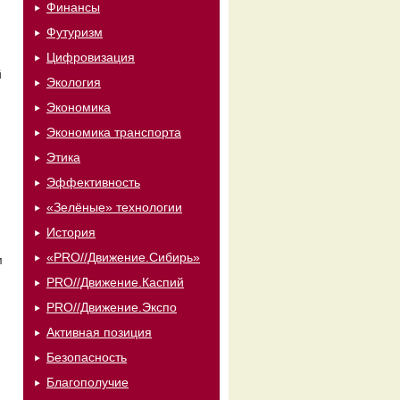
Финансы
Футуризм
Цифровизация
й
Экология
Экономика
Экономика транспорта
Этика
Эффективность
«Зелёные» технологии
История
«PRO//Движение.Сибирь»
м
PRO//Движение.Каспий
PRO//Движение.Экспо
Активная позиция
Безопасность
Благополучие