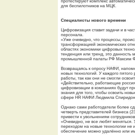
протестируют комплекс автоматическ
для беспилотников на МЦК.
Специалисты нового времени
Цифровизация ставит задачи и в ча
персонала.
«Уже очевидно, что процессы, прои
трансформацией экономических отн
областях экономики цифровых техно
тенденция или тренд, это данность 
промышленной палаты РФ Максим Ф
Возвращаясь к опросу НАФИ, напомн
новых технологий. У каждого пятого
работы, так как они не смогли освои
«Действительно, работающие россия
цифровизации в компаниях будут пр
знания для того, чтобы освоить нов
сфере HR НАФИ Людмила Спиридон
Однако сами работодатели более сд
четверть представителей бизнеса (2
привести к увольнениям сотрудников
«Очевидно, не все любят меняться.
переходом на новые технологии не
обеспечение можно удалённо или им