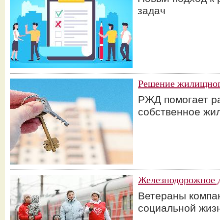
задач
Решение жилищног
РЖД помогает р
собственное жи
Железнодорожное 
Ветераны компан
социальной жиз