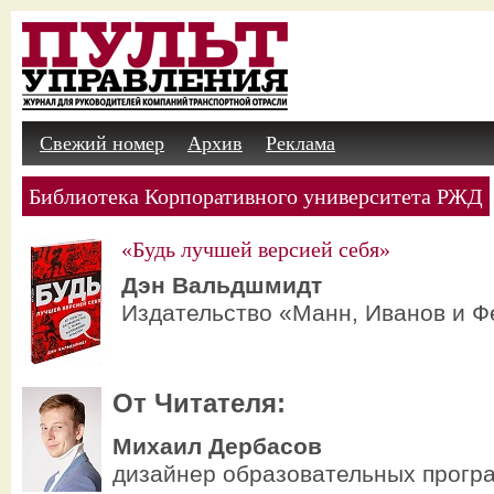
Свежий номер
Архив
Реклама
Библиотека Корпоративного университета РЖД
«Будь лучшей версией себя»
Дэн Вальдшмидт
Издательство «Манн, Иванов и Ф
От Читателя:
Михаил Дербасов
дизайнер образовательных прогр