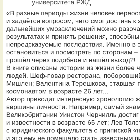
университета РЖД
«В разные периоды жизни человек переос
и задаётся вопросом, чего смог достичь к 
дальнейших умозаключений можно разоча
результатах и принять решения, способны
непредсказуемые последствия. Именно в 
остановиться и посмотреть по сторонам – 
прошёл через подобное и нашёл выход?!
В книге описаны истории из жизни более 
людей. Шеф-повар ресторана, поборовший
Мишлен; Валентина Терешкова, ставшая 
космонавтом в возрасте 26 лет...
Автор приводит интересную хронологию жи
вершины личности. Например, самый зна
Великобритании Уинстон Черчилль достиг
и известности в возрасте 65 лет; Лев Тол
с юридического факультета с припиской «
и это ему не помешало стать известным 