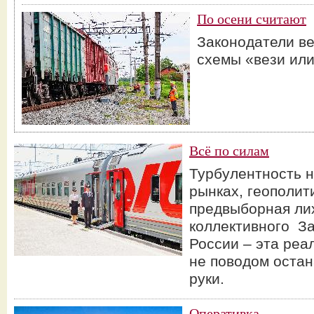
По осени считают
Законодатели в
схемы «вези или
Всё по силам
Турбулентность 
рынках, геополит
предвыборная ли
коллективного За
России – эта реа
не поводом остан
руки.
Оперативка