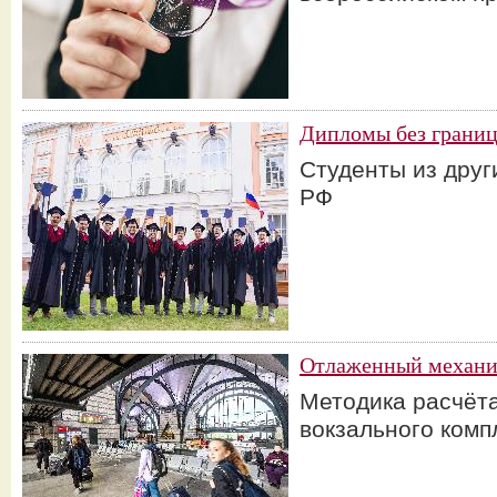
Дипломы без грани
Студенты из друг
РФ
Отлаженный механ
Методика расчёта
вокзального комп