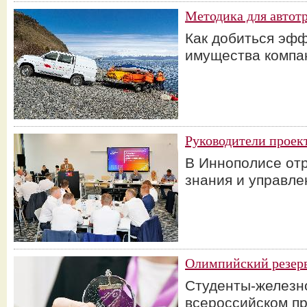
Методика для автот
Как добиться эф
имущества компа
Руководители проек
В Иннополисе от
знания и управле
Олимпийский резер
Студенты-железн
всероссийском п