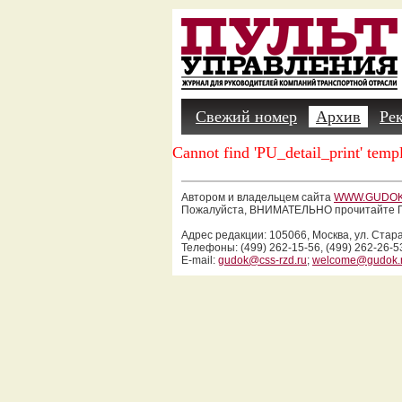
Свежий номер
Архив
Ре
Cannot find 'PU_detail_print' templ
Автором и владельцем сайта
WWW.GUDOK
Пожалуйста, ВНИМАТЕЛЬНО прочитайте П
Адрес редакции: 105066, Москва, ул. Стар
Телефоны: (499) 262-15-56, (499) 262-26-5
E-mail:
gudok@css-rzd.ru
;
welcome@gudok.