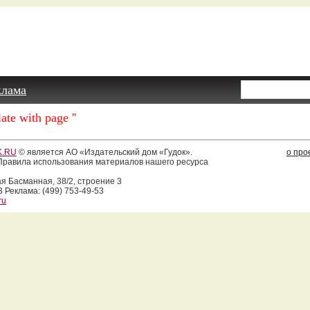
клама
ate with page ''
.RU
© является АО «Издательский дом «Гудок».
о про
равила использования материалов нашего ресурса
ая Басманная, 38/2, строение 3
3 Реклама: (499) 753-49-53
ru