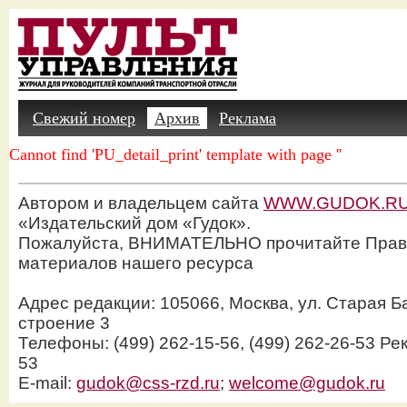
Свежий номер
Архив
Реклама
Cannot find 'PU_detail_print' template with page ''
Автором и владельцем сайта
WWW.GUDOK.R
«Издательский дом «Гудок».
Пожалуйста, ВНИМАТЕЛЬНО прочитайте Прав
материалов нашего ресурса
Адрес редакции: 105066, Москва, ул. Старая Б
строение 3
Телефоны: (499) 262-15-56, (499) 262-26-53 Рек
53
E-mail:
gudok@css-rzd.ru
;
welcome@gudok.ru