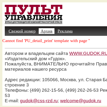
Свежий номер
Архив
Реклама
Cannot find 'PU_detail_print' template with page ''
Автором и владельцем сайта
WWW.GUDOK.R
«Издательский дом «Гудок».
Пожалуйста, ВНИМАТЕЛЬНО прочитайте Прав
материалов нашего ресурса
Адрес редакции: 105066, Москва, ул. Старая Б
строение 3
Телефоны: (499) 262-15-56, (499) 262-26-53 Рек
53
E-mail:
gudok@css-rzd.ru
;
welcome@gudok.ru