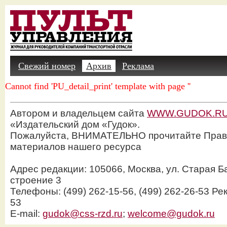
Свежий номер
Архив
Реклама
Cannot find 'PU_detail_print' template with page ''
Автором и владельцем сайта
WWW.GUDOK.R
«Издательский дом «Гудок».
Пожалуйста, ВНИМАТЕЛЬНО прочитайте Прав
материалов нашего ресурса
Адрес редакции: 105066, Москва, ул. Старая Б
строение 3
Телефоны: (499) 262-15-56, (499) 262-26-53 Рек
53
E-mail:
gudok@css-rzd.ru
;
welcome@gudok.ru