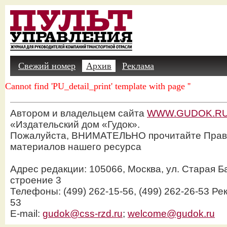
Свежий номер
Архив
Реклама
Cannot find 'PU_detail_print' template with page ''
Автором и владельцем сайта
WWW.GUDOK.R
«Издательский дом «Гудок».
Пожалуйста, ВНИМАТЕЛЬНО прочитайте Прав
материалов нашего ресурса
Адрес редакции: 105066, Москва, ул. Старая Б
строение 3
Телефоны: (499) 262-15-56, (499) 262-26-53 Рек
53
E-mail:
gudok@css-rzd.ru
;
welcome@gudok.ru