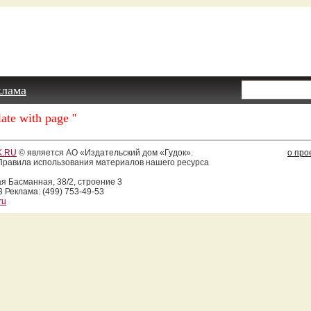
клама
ate with page ''
.RU
© является АО «Издательский дом «Гудок».
о про
равила использования материалов нашего ресурса
ая Басманная, 38/2, строение 3
3 Реклама: (499) 753-49-53
ru