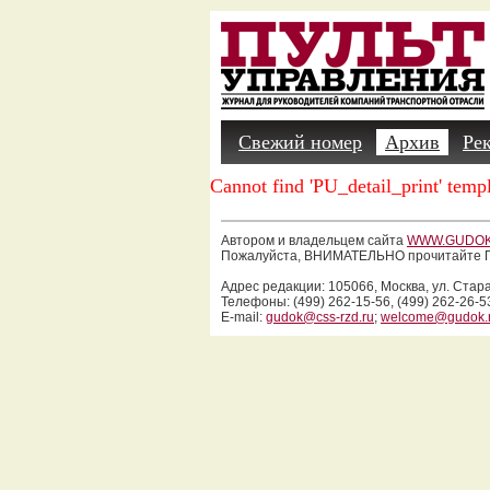
Свежий номер
Архив
Ре
Cannot find 'PU_detail_print' templ
Автором и владельцем сайта
WWW.GUDOK
Пожалуйста, ВНИМАТЕЛЬНО прочитайте П
Адрес редакции: 105066, Москва, ул. Стар
Телефоны: (499) 262-15-56, (499) 262-26-5
E-mail:
gudok@css-rzd.ru
;
welcome@gudok.