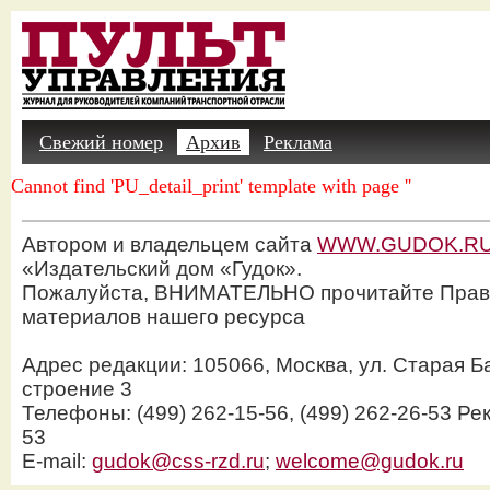
Свежий номер
Архив
Реклама
Cannot find 'PU_detail_print' template with page ''
Автором и владельцем сайта
WWW.GUDOK.R
«Издательский дом «Гудок».
Пожалуйста, ВНИМАТЕЛЬНО прочитайте Прав
материалов нашего ресурса
Адрес редакции: 105066, Москва, ул. Старая Б
строение 3
Телефоны: (499) 262-15-56, (499) 262-26-53 Рек
53
E-mail:
gudok@css-rzd.ru
;
welcome@gudok.ru