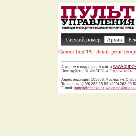
Свежий номер
Архив
Ре
Cannot find 'PU_detail_print' templ
Автором и владельцем сайта
WWW.GUDOK
Пожалуйста, ВНИМАТЕЛЬНО прочитайте П
Адрес редакции: 105066, Москва, ул. Стар
Телефоны: (499) 262-15-56, (499) 262-26-5
E-mail:
gudok@css-rzd.ru
;
welcome@gudok.