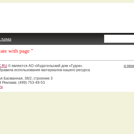
клама
ate with page ''
.RU
© является АО «Издательский дом «Гудок».
о про
равила использования материалов нашего ресурса
ая Басманная, 38/2, строение 3
3 Реклама: (499) 753-49-53
ru