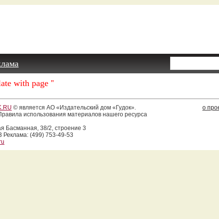
клама
ate with page ''
.RU
© является АО «Издательский дом «Гудок».
о про
равила использования материалов нашего ресурса
ая Басманная, 38/2, строение 3
3 Реклама: (499) 753-49-53
ru