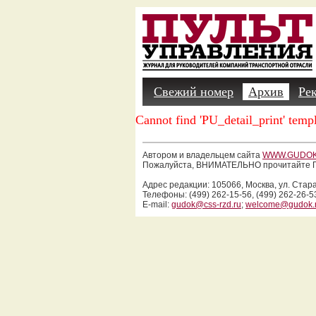
Свежий номер
Архив
Ре
Cannot find 'PU_detail_print' templ
Автором и владельцем сайта
WWW.GUDOK
Пожалуйста, ВНИМАТЕЛЬНО прочитайте П
Адрес редакции: 105066, Москва, ул. Стар
Телефоны: (499) 262-15-56, (499) 262-26-5
E-mail:
gudok@css-rzd.ru
;
welcome@gudok.